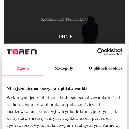
SZCZEGÓŁY PRODUKTU
OPINIE
Zgoda
Szczegóły
O plikach cookies
Indeks
T0500.420
W magazynie
10 Przedmioty
Niniejsza strona korzysta z plików cookie
Opis
Wykorzystujemy pliki cookie do spersonalizowania treści i
reklam, aby oferować funkcje społecznościowe i
Długość
420
analizować ruch w naszej witrynie.
Informacje o tym, jak
korzystasz z naszej witryny, użytkownikom partnerom
społecznościowym, reklamowym i analitycznym.
Partnerzy