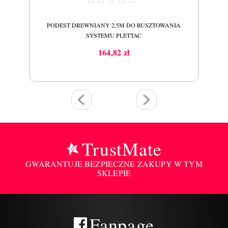
A
PODEST DREWNIANY 2,5M DO RUSZTOWANIA
SYSTEMU PLETTAC
164,82 zł
Cena
TrustMate
GWARANTUJE BEZPIECZNE ZAKUPY W TYM
SKLEPIE
Fanpage