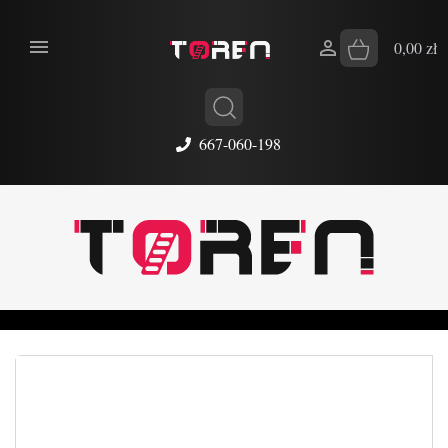


0,00 zł
667-060-198