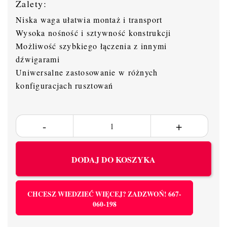
Zalety:
Niska waga ułatwia montaż i transport
Wysoka nośność i sztywność konstrukcji
Możliwość szybkiego łączenia z innymi
dźwigarami
Uniwersalne zastosowanie w różnych
konfiguracjach rusztowań
DODAJ DO KOSZYKA
CHCESZ WIEDZIEĆ WIĘCEJ? ZADZWOŃ! 667-
060-198