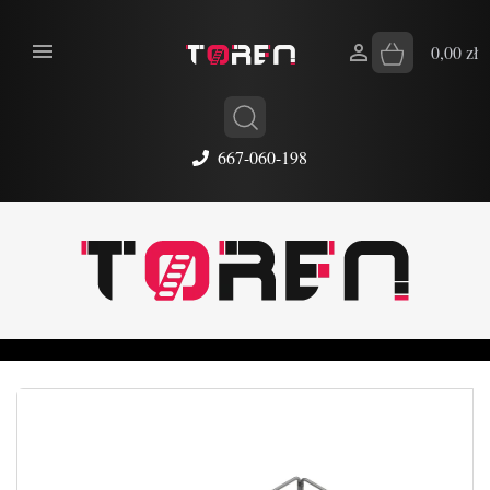


0,00 zł
667-060-198