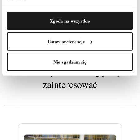
Zgoda na wszystkie
Indeks
Podest z balkonem
Ustaw preferencje
Nie zgadzam się
Produkty, które mogą Cię
zainteresować