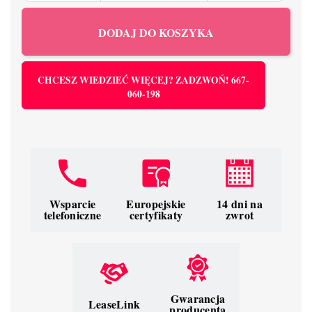
DODAJ DO KOSZYKA
CHCESZ WIEDZIEĆ WIĘCEJ? ZADZWOŃ! 667-
060-198
Wsparcie
Europejskie
14 dni na
telefoniczne
certyfikaty
zwrot
Gwarancja
LeaseLink
producenta