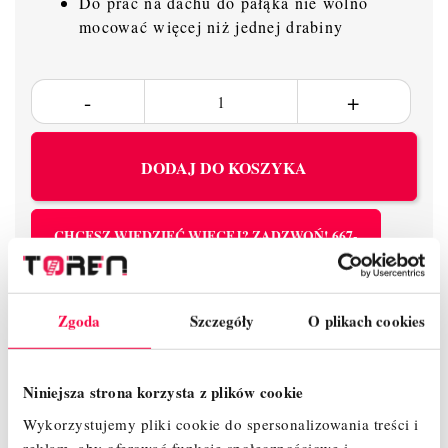
Do prac na dachu do pałąka nie wolno
mocować więcej niż jednej drabiny
DODAJ DO KOSZYKA
CHCESZ WIEDZIEĆ WIĘCEJ? ZADZWOŃ! 667-
060-198
Zgoda
Szczegóły
O plikach cookies
Niniejsza strona korzysta z plików cookie
Wsparcie
Europejskie
14 dni na
Wykorzystujemy pliki cookie do spersonalizowania treści i
telefoniczne
certyfikaty
zwrot
reklam, aby oferować funkcje społecznościowe i