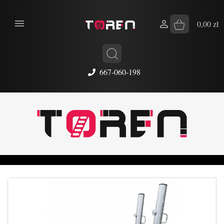


0,00 zł
667-060-198