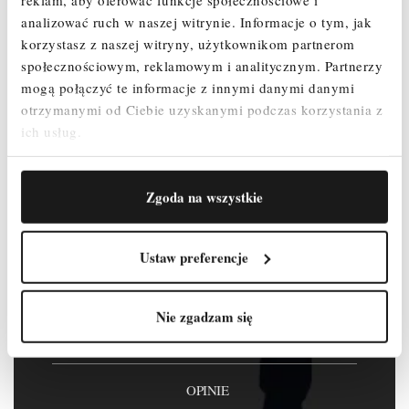
analizować ruch w naszej witrynie.
Informacje o tym, jak
korzystasz z naszej witryny, użytkownikom partnerom
społecznościowym, reklamowym i analitycznym.
Partnerzy
mogą połączyć te informacje z innymi danymi danymi
Gwarancja
LeaseLink
producenta
otrzymanymi od Ciebie uzyskanymi podczas korzystania z
ich usług.
Bądź pierwszy, napisz opinię!
Zgoda na wszystkie
Ustaw preferencje
Nie zgadzam się
SZCZEGÓŁY PRODUKTU
OPINIE