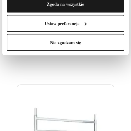
W magazynie
996 Przedmioty
Zgoda na wszystkie
Ustaw preferencje
Produkty, które mogą Cię
Nie zgadzam się
zainteresować