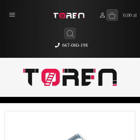


0,00 zł
667-060-198