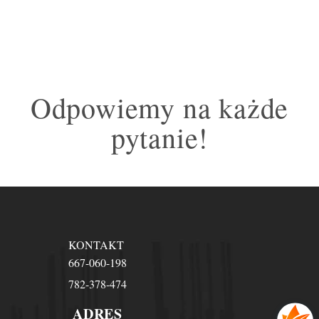
Odpowiemy na każde
pytanie!
KONTAKT
667-060-198
782-378-474
ADRES