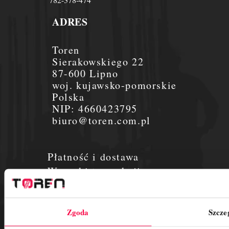
ADRES
Toren
Sierakowskiego 22
87-600 Lipno
woj. kujawsko-pomorskie
Polska
NIP:
4660423795
biuro@toren.com.pl
Płatność i dostawa
Warunki transakcji
Aktualności
O nas
Zgoda
Szcze
Płatności
Regulamin