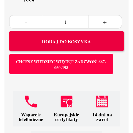
DODAJ DO KOSZYKA
CHCESZ WIEDZIEĆ WIĘCEJ? ZADZWOŃ! 667-
060-198
Wsparcie
Europejskie
14 dni na
telefoniczne
certyfikaty
zwrot