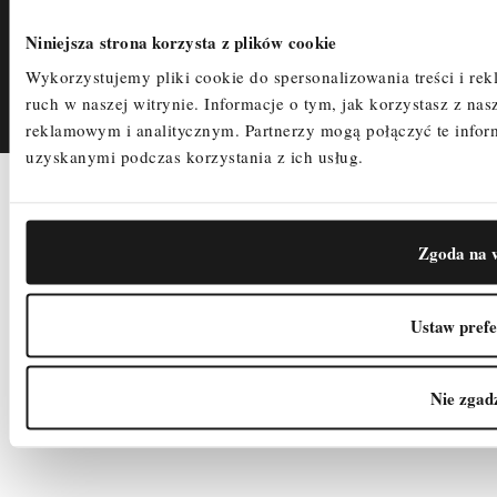
Polityka Prywatności
Niniejsza strona korzysta z plików cookie
Śledzenie zamówienia
Wykorzystujemy pliki cookie do spersonalizowania treści i re
ruch w naszej witrynie.
Informacje o tym, jak korzystasz z n
reklamowym i analitycznym.
Partnerzy mogą połączyć te info
uzyskanymi podczas korzystania z ich usług.
2025
COPYRIGHTS
PRIVACY POLICY
CREATED BY
Zgoda na w
Ustaw prefe
Nie zgad