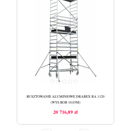
20
RUSZTOWANIE ALUMINIOWE DRABEX RA 1120
R
(WYS.ROB 10,03M)
20 716,89 zł
Cena