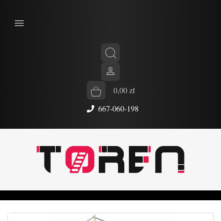


0,00 zł
667-060-198