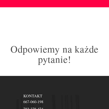
Odpowiemy na każde
pytanie!
KONTAKT
667-060-198
782-378-474