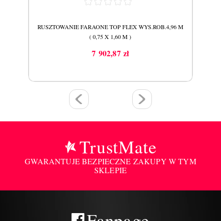
,04 M
RUSZTOWANIE FARAONE TOP FLEX WYS.ROB.4,96 M
RUSZ
( 0,75 X 1,60 M )
7 902,87 zł
Cena
TrustMate
GWARANTUJE BEZPIECZNE ZAKUPY W TYM
SKLEPIE
Fanpage