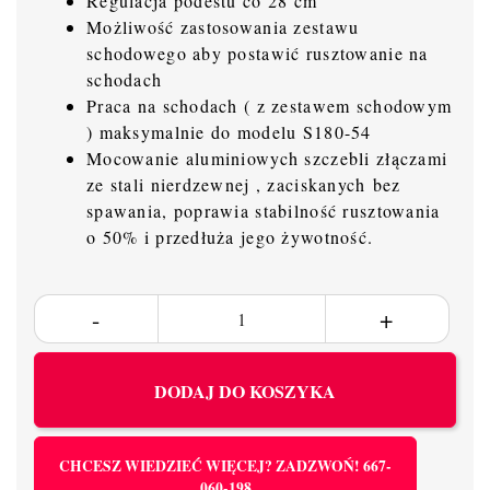
Regulacja podestu co 28 cm
Możliwość zastosowania zestawu
schodowego aby postawić rusztowanie na
schodach
Praca na schodach ( z zestawem schodowym
) maksymalnie do modelu S180-54
Mocowanie aluminiowych szczebli złączami
ze stali nierdzewnej , zaciskanych bez
spawania, poprawia stabilność rusztowania
o 50% i przedłuża jego żywotność.
DODAJ DO KOSZYKA
CHCESZ WIEDZIEĆ WIĘCEJ? ZADZWOŃ! 667-
060-198