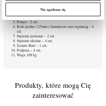
Rama 2m 7-szczeblowa – 4 szt.
Rama 1m 4-szczeblowa - 2 szt.
Nie zgadzam się
Podest z klapą – 1 szt.
Podest bez klapy - 0 szt.
Poręcz - 2 szt.
Koło jezdne 125mm z hamulcem oraz regulacją – 4
szt.
Stężenie poziome – 2 szt.
Stężenie ukośne – 4 szt.
Zestaw Burt – 1 szt.
Podpora – 4 szt.
Waga 109 kg
Produkty, które mogą Cię
zainteresować