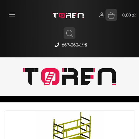


0,00 zł
667-060-198