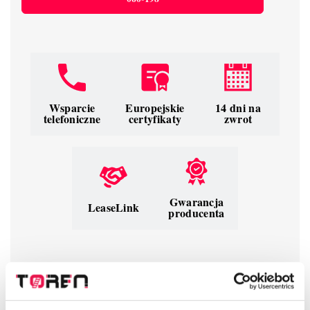
Wsparcie
Europejskie
14 dni na
telefoniczne
certyfikaty
zwrot
Gwarancja
LeaseLink
producenta
Bądź pierwszy, napisz opinię!