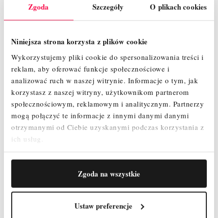
Zgoda
Szczegóły
O plikach cookies
Niniejsza strona korzysta z plików cookie
OPIS
Wykorzystujemy pliki cookie do spersonalizowania treści i
reklam, aby oferować funkcje społecznościowe i
analizować ruch w naszej witrynie.
Informacje o tym, jak
SZCZEGÓŁY PRODUKTU
korzystasz z naszej witryny, użytkownikom partnerom
społecznościowym, reklamowym i analitycznym.
Partnerzy
ZAŁĄCZNIKI
mogą połączyć te informacje z innymi danymi danymi
otrzymanymi od Ciebie uzyskanymi podczas korzystania z
ich usług.
OPINIE
Zgoda na wszystkie
Ustaw preferencje
Wykaz elementów :