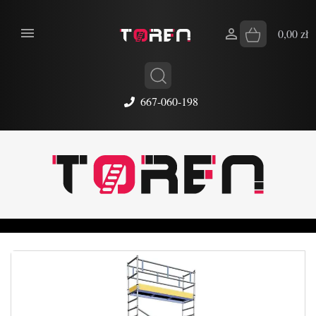


0,00 zł
667-060-198