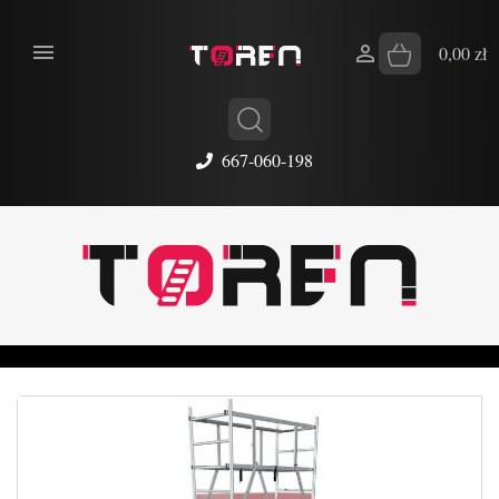


0,00 zł
667-060-198