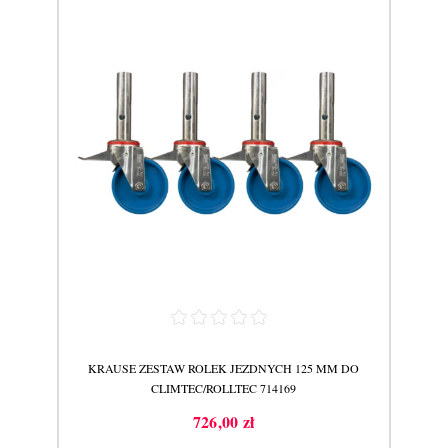
C 5M
KRAUSE ZESTAW ROLEK JEZDNYCH 125 MM DO
KR
CLIMTEC/ROLLTEC 714169
726,00 zł
Cena