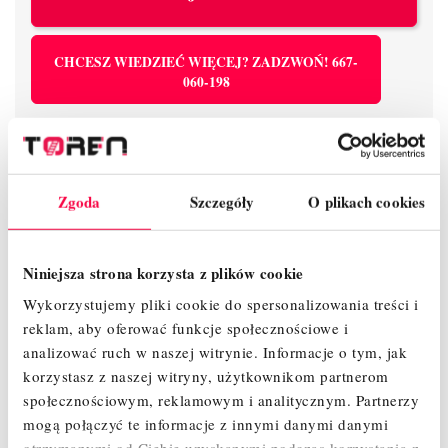
CHCESZ WIEDZIEĆ WIĘCEJ? ZADZWOŃ! 667-
060-198
Zgoda
Szczegóły
O plikach cookies
Wsparcie
Europejskie
14 dni na
telefoniczne
certyfikaty
zwrot
Niniejsza strona korzysta z plików cookie
Wykorzystujemy pliki cookie do spersonalizowania treści i
reklam, aby oferować funkcje społecznościowe i
analizować ruch w naszej witrynie.
Informacje o tym, jak
Gwarancja
korzystasz z naszej witryny, użytkownikom partnerom
LeaseLink
producenta
społecznościowym, reklamowym i analitycznym.
Partnerzy
mogą połączyć te informacje z innymi danymi danymi
otrzymanymi od Ciebie uzyskanymi podczas korzystania z