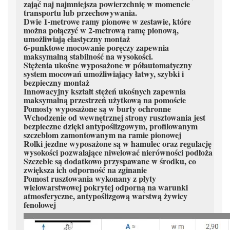
zająć naj najmniejsza powierzchnię w momencie
transportu lub przechowywania.
Dwie 1-metrowe ramy pionowe w zestawie, które
można połączyć w 2-metrową ramę pionową,
umożliwiają elastyczny montaż
6-punktowe mocowanie poręczy zapewnia
maksymalną stabilność na wysokości.
Stężenia ukośne wyposażone w półautomatyczny
system mocowań umożliwiający łatwy, szybki i
bezpieczny montaż
Innowacyjny kształt stężeń ukośnych zapewnia
maksymalną przestrzeń użytkową na pomoście
Pomosty wyposażone są w burty ochronne
Wchodzenie od wewnętrznej strony rusztowania jest
bezpieczne dzięki antypoślizgowym, profilowanym
szczeblom zamontowanym na ramie pionowej
Rolki jezdne wyposażone są w hamulec oraz regulację
wysokości pozwalające niwelować nierówności podłoża
Szczeble są dodatkowo przyspawane w środku, co
zwiększa ich odporność na zginanie
Pomost rusztowania wykonany z płyty
wielowarstwowej pokrytej odporną na warunki
atmosferyczne, antypoślizgową warstwą żywicy
fenolowej