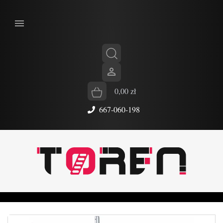


0,00 zł
667-060-198