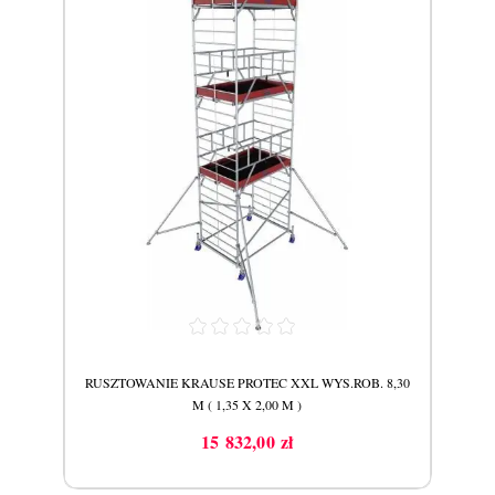
9,30
RUSZTOWANIE KRAUSE PROTEC XXL WYS.ROB. 8,30
RUS
M ( 1,35 X 2,00 M )
15 832,00 zł
Cena