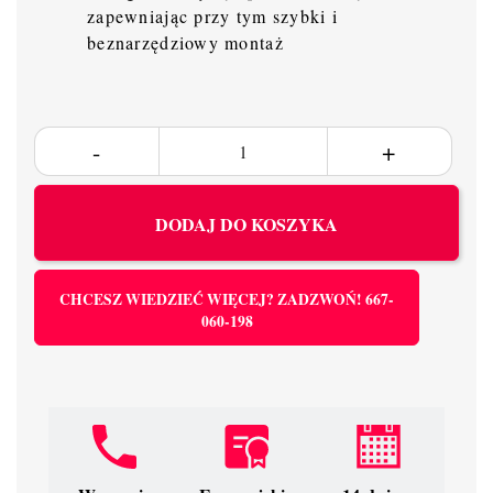
zapewniając przy tym szybki i
beznarzędziowy montaż
DODAJ DO KOSZYKA
CHCESZ WIEDZIEĆ WIĘCEJ? ZADZWOŃ! 667-
060-198