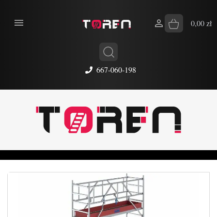


0,00 zł
667-060-198