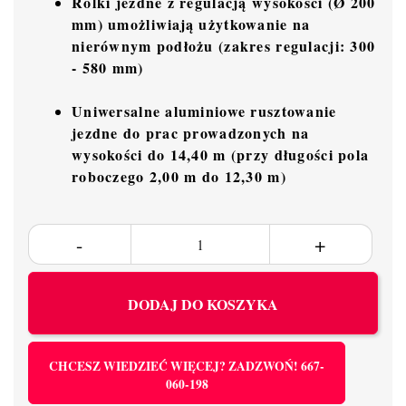
Rolki jezdne z regulacją wysokości (Ø 200
mm) umożliwiają użytkowanie na
nierównym podłożu (zakres regulacji: 300
- 580 mm)
Uniwersalne aluminiowe rusztowanie
jezdne do prac prowadzonych na
wysokości do 14,40 m (przy długości pola
roboczego 2,00 m do 12,30 m)
DODAJ DO KOSZYKA
CHCESZ WIEDZIEĆ WIĘCEJ? ZADZWOŃ! 667-
060-198