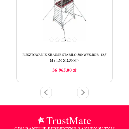
11,5
RUSZTOWANIE KRAUSE STABILO 500 WYS.ROB. 12,5
RUS
M ( 1,50 X 2,50 M )
36 965,00 zł
Cena
TrustMate
GWARANTUJE BEZPIECZNE ZAKUPY W TYM