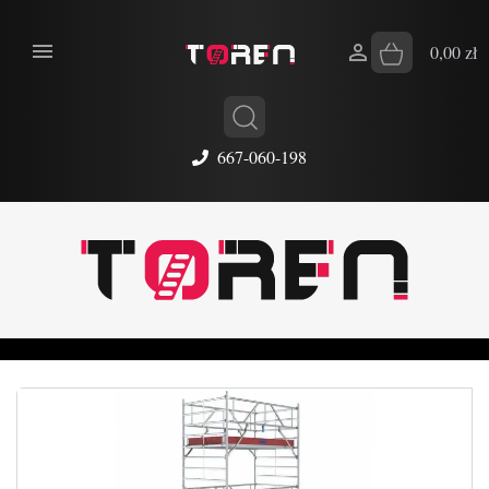


0,00 zł
667-060-198