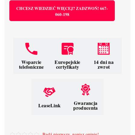
CHCESZ WIEDZIEĆ WIĘCEJ? ZADZWOŃ! 667-
060-198
Wsparcie
Europejskie
14 dni na
telefoniczne
certyfikaty
zwrot
Gwarancja
LeaseLink
producenta
Bądź pierwszy, napisz opinię!