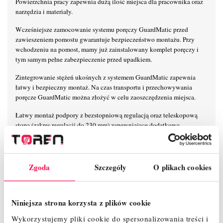
Powierzchnia pracy zapewnia dużą ilość miejsca dla pracownika oraz
narzędzia i materiały.
Wcześniejsze zamocowanie systemu poręczy GuardMatic przed
zawieszeniem pomostu gwarantuje bezpieczeństwo montażu. Przy
wchodzeniu na pomost, mamy już zainstalowany komplet poręczy i
tym samym pełne zabezpieczenie przed upadkiem.
Zintegrowanie stężeń ukośnych z systemem GuardMatic zapewnia
łatwy i bezpieczny montaż. Na czas transportu i przechowywania
poręcze GuardMatic można złożyć w celu zaoszczędzenia miejsca.
Łatwy montaż podpory z bezstopniową regulacją oraz teleskopową
stopą (zakres regulacji do 230 mm) zapewniające dodatkową
stabilizację i bezpieczne użytkowanie w konstrukcjach od wysokości
roboczej 8,50 m.
Mocowanie poręczy 6-punktowe zapewnia maksymalną stabilność na
Zgoda
Szczegóły
O plikach cookies
wysokości.
Unikalny, samoblokujący system połączeń zaciskowych KRAUSE
umożliwia łatwy, szybki i bezpieczny montaż i demontaż.
Niniejsza strona korzysta z plików cookie
Wykorzystujemy pliki cookie do spersonalizowania treści i
Nowoczesny i innowacyjny kształt stężeń ukośnych zapewnia