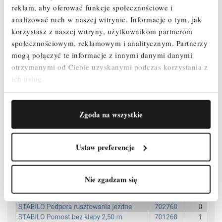
maksymalną przestrzeń użytkową na pomoście.
reklam, aby oferować funkcje społecznościowe i
analizować ruch w naszej witrynie.
Informacje o tym, jak
Maksymalna odległość pomiędzy kolejnymi pomostami wynosi 2 m
korzystasz z naszej witryny, użytkownikom partnerom
zapewniając przy tym szybki i beznarzędziowy montaż.
społecznościowym, reklamowym i analitycznym.
Partnerzy
Zmontowane rusztowanie można łatwo przemieszczać na
mogą połączyć te informacje z innymi danymi danymi
stabilizatorach jezdnych.
otrzymanymi od Ciebie uzyskanymi podczas korzystania z
ich usług.
Rolki jezdne z regulacją wysokości (Ø 200 mm) umożliwiają
użytkowanie na nierównym podłożu (zakres regulacji: 300 - 580 mm).
Atestowane przez TÜV, nośność 200 kg/m² (grupa rusztowań 3)
Zgoda na wszystkie
według PN EN 1004-1.
Ustaw preferencje
Nie zgadzam się