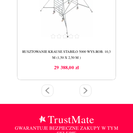
 7,3
RUSZTOWANIE KRAUSE STABILO 5000 WYS.ROB. 10,3
RUSZ
M (1,50 X 2,50 M )
29 388,00 zł
Cena
TrustMate
GWARANTUJE BEZPIECZNE ZAKUPY W TYM