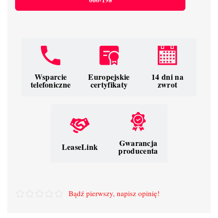
060-198
Wsparcie
Europejskie
14 dni na
telefoniczne
certyfikaty
zwrot
Gwarancja
LeaseLink
producenta
Bądź pierwszy, napisz opinię!