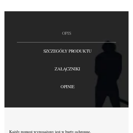
OPIS
SZCZEGÓŁY PRODUKTU
ZAŁĄCZNIKI
OPINIE
Każdy pomost wyposażony jest w burty ochronne.