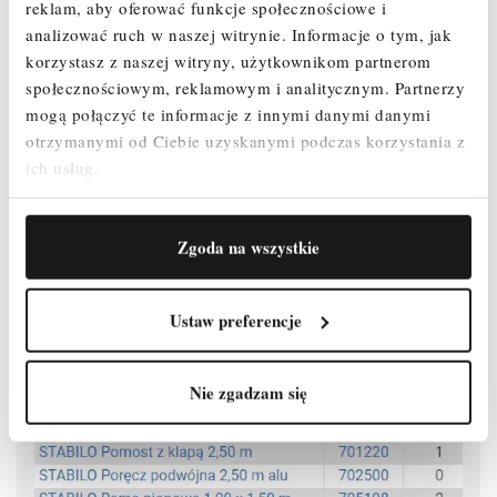
reklam, aby oferować funkcje społecznościowe i
maksymalną przestrzeń użytkową na pomoście.
analizować ruch w naszej witrynie.
Informacje o tym, jak
korzystasz z naszej witryny, użytkownikom partnerom
Maksymalna odległość pomiędzy kolejnymi pomostami wynosi 2 m
zapewniając przy tym szybki i beznarzędziowy montaż.
społecznościowym, reklamowym i analitycznym.
Partnerzy
mogą połączyć te informacje z innymi danymi danymi
Rolki jezdne z regulacją wysokości (Ø 200 mm) umożliwiają
otrzymanymi od Ciebie uzyskanymi podczas korzystania z
użytkowanie na nierównym podłożu (zakres regulacji: 300 - 580 mm).
ich usług.
Atestowane przez TÜV, nośność 200 kg/m² (grupa rusztowań 3)
według PN EN 1004-1.
Zgoda na wszystkie
Ustaw preferencje
Nie zgadzam się