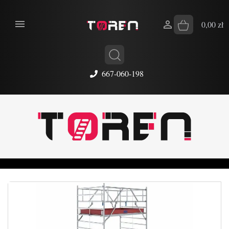


0,00 zł
667-060-198