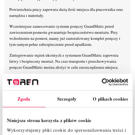
Powierzchnia pracy zapewnia dużą ilość miejsca dla pracownika oraz
narzędzia i materiały.
Wcześniejsze zamocowanie systemu poręczy GuardMatic przed
zawieszeniem pomostu gwarantuje bezpieczeństwo montażu. Przy
wchodzeniu na pomost, mamy już zainstalowany komplet poręczy i
tym samym pełne zabezpieczenie przed upadkiem.
Zintegrowanie stężeń ukośnych z systemem GuardMatic zapewnia
łatwy i bezpieczny montaż. Na czas transportu i przechowywania
poręcze GuardMatic można złożyć w celu zaoszczędzenia miejsca.
Łatwy montaż podpory z bezstopniową regulacją oraz teleskopową
stopą (zakres regulacji do 230 mm) zapewniające dodatkową
stabilizację i bezpieczne użytkowanie.
Zgoda
Szczegóły
O plikach cookies
Mocowanie poręczy 6-punktowe zapewnia maksymalną stabilność na
wysokości.
Unikalny, samoblokujący system połączeń zaciskowych KRAUSE
Niniejsza strona korzysta z plików cookie
umożliwia łatwy, szybki i bezpieczny montaż i demontaż.
Wykorzystujemy pliki cookie do spersonalizowania treści i
Nowoczesny i innowacyjny kształt stężeń ukośnych zapewnia