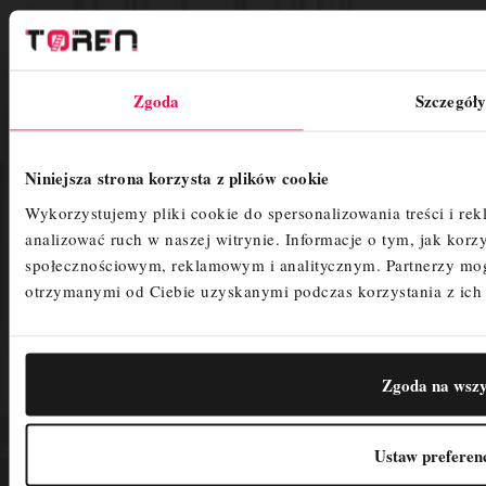
782-378-474
ADRES
Zgoda
Szczegóły
Toren
Sierakowskiego 22
Niniejsza strona korzysta z plików cookie
87-600 Lipno
woj. kujawsko-pomorskie
Wykorzystujemy pliki cookie do spersonalizowania treści i re
Polska
analizować ruch w naszej witrynie.
Informacje o tym, jak korz
NIP:
4660423795
społecznościowym, reklamowym i analitycznym.
Partnerzy mo
biuro@toren.com.pl
otrzymanymi od Ciebie uzyskanymi podczas korzystania z ich 
Płatność i dostawa
Zgoda na wszy
Warunki transakcji
Aktualności
O nas
Ustaw preferen
Płatności