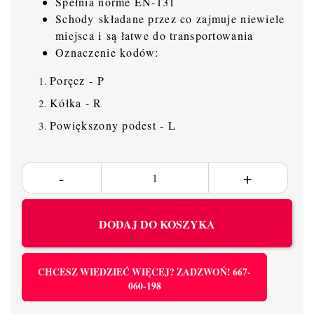
Spełnia norme EN-131
Schody składane przez co zajmuje niewiele
miejsca i są łatwe do transportowania
Oznaczenie kodów:
Poręcz - P
Kółka - R
Powiększony podest - L
DODAJ DO KOSZYKA
CHCESZ WIEDZIEĆ WIĘCEJ? ZADZWOŃ! 667-
060-198