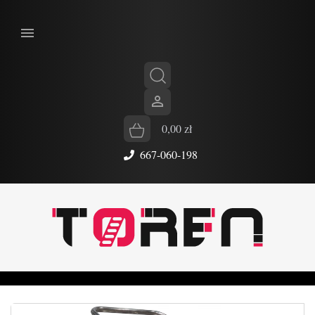


0,00 zł
667-060-198