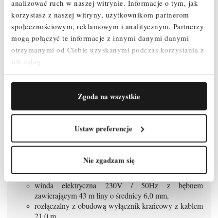
sań jezdnych do punktów górnego lub dolnego toru
analizować ruch w naszej witrynie.
Informacje o tym, jak
jezdnego oraz gdy lina nie jest naprężona,
korzystasz z naszej witryny, użytkownikom partnerom
winda elektryczna o mocy 0,6/1,2 KW / 230V / 50Hz.
społecznościowym, reklamowym i analitycznym.
Partnerzy
mogą połączyć te informacje z innymi danymi danymi
otrzymanymi od Ciebie uzyskanymi podczas korzystania z
Zalety windy Geda:
ich usług.
dwie szybkości wciągania materiałów,
łatwość i szybki czas montażu/demontażu (bez użycia
narzędzi),
Zgoda na wszystkie
wygodny transport i możliwość wykorzystania w
każdym miejscu budowy,
oszczędność czasu i kosztów pracy,
Ustaw preferencje
możliwość rozbudowania każdego zestawu,
szeroki wybór wyposażania dodatkowego,
zwiększenie bezpieczeństwa pracy.
Nie zgadzam się
Wyposażenie zestawu:
winda elektryczna 230V / 50Hz z bębnem
zawierającym 43 m liny o średnicy 6,0 mm,
rozłączalny z obudową wyłącznik krańcowy z kablem
21,0 m,