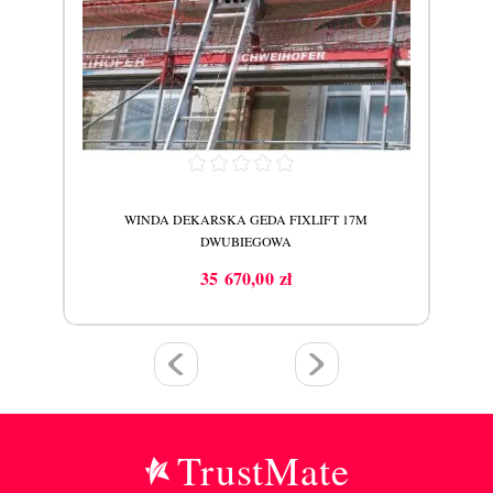
WINDA DEKARSKA GEDA FIXLIFT 17M
DWUBIEGOWA
35 670,00 zł
Cena
TrustMate