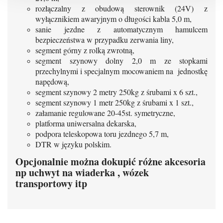
rozłączalny z obudową sterownik (24V) z
wyłącznikiem awaryjnym o długości kabla 5,0 m,
sanie jezdne z automatycznym hamulcem
bezpieczeństwa w przypadku zerwania liny,
segment górny z rolką zwrotną,
segment szynowy dolny 2,0 m ze stopkami
przechylnymi i specjalnym mocowaniem na jednostkę
napędową,
segment szynowy 2 metry 250kg z śrubami x 6 szt.,
segment szynowy 1 metr 250kg z śrubami x 1 szt.,
załamanie regulowane 20-45st. symetryczne,
platforma uniwersalna dekarska,
podpora teleskopowa toru jezdnego 5,7 m,
DTR w języku polskim.
Opcjonalnie można dokupić różne akcesoria
np uchwyt na wiaderka , wózek
transportowy itp