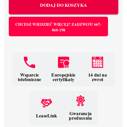
DODAJ DO KOSZYKA
CHCESZ WIEDZIEĆ WIĘCEJ? ZADZWOŃ! 667-
060-198
Wsparcie
Europejskie
14 dni na
telefoniczne
certyfikaty
zwrot
Gwarancja
LeaseLink
producenta