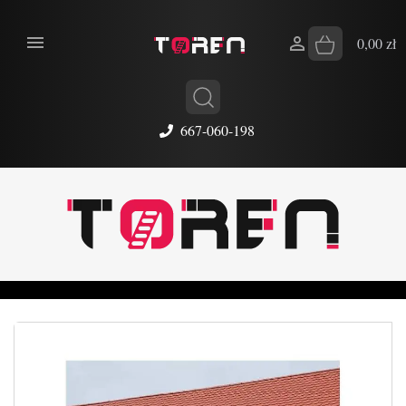


0,00 zł
667-060-198