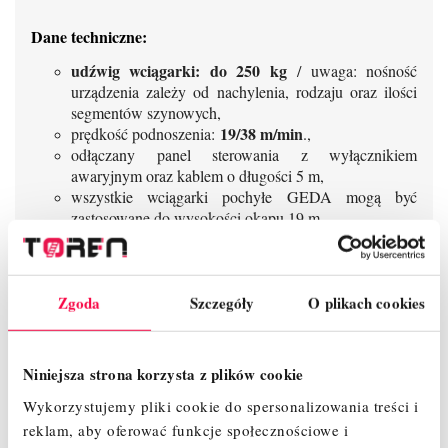
Dane techniczne:
udźwig wciągarki: do 250 kg
/ uwaga: nośność
urządzenia zależy od nachylenia, rodzaju oraz ilości
segmentów szynowych,
19/38 m/min
prędkość podnoszenia:
.,
odłączany panel sterowania z wyłącznikiem
awaryjnym oraz kablem o długości 5 m,
wszystkie wciągarki pochyłe GEDA mogą być
zastosowane do wysokości okapu 19 m,
wg. dokumentacji w trakcie pracy z windą należy
zwrócić uwagę, aby na bębnie zostawały minimum
dwa zwoje liny,
montaż wciągarki odbywa się bezpośrednio na placu
Zgoda
Szczegóły
O plikach cookies
budowy bez użycia jakichkolwiek narzędzi,
lekkie i łatwe w montażu aluminiowe szyny jezdne
wtyka się jedna w drugą i zabezpiecza poprzez ręczne
Niniejsza strona korzysta z plików cookie
dokręcenie nakrętki,
Wykorzystujemy pliki cookie do spersonalizowania treści i
pewne w użytkowaniu napędy elektryczne (230V)
wyłączają się automatycznie, w przypadku dotarcia
reklam, aby oferować funkcje społecznościowe i