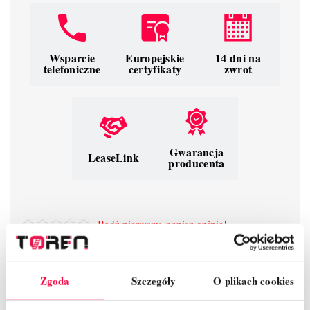
Wsparcie
Europejskie
14 dni na
telefoniczne
certyfikaty
zwrot
Gwarancja
LeaseLink
producenta
Bądź pierwszy, napisz opinię!
Zgoda
Szczegóły
O plikach cookies