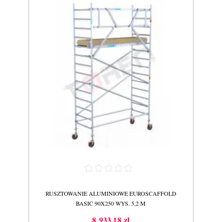
LD
RUSZTOWANIE ALUMINIOWE EUROSCAFFOLD
R
BASIC 90X250 WYS. 5,2 M
8 933,18 zł