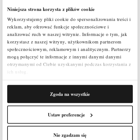
Niniejsza strona korzysta z plików cookie
OPIS
Wykorzystujemy pliki cookie do spersonalizowania treści i
reklam, aby oferować funkcje społecznościowe i
SZCZEGÓŁY PRODUKTU
analizować ruch w naszej witrynie.
Informacje o tym, jak
korzystasz z naszej witryny, użytkownikom partnerom
społecznościowym, reklamowym i analitycznym.
Partnerzy
ZAŁĄCZNIKI
mogą połączyć te informacje z innymi danymi danymi
otrzymanymi od Ciebie uzyskanymi podczas korzystania z
OPINIE
ich usług.
Zgoda na wszystkie
Wykaz elementów :
Ustaw preferencje
Rama 2m - 4 szt.
Rama 1m - 2 szt.
Podest z klapą – 2 szt.
Nie zgadzam się
Koło jezdne 200 mm z hamulcem i regulacją – 4 szt.