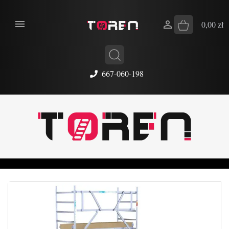


0,00 zł
667-060-198