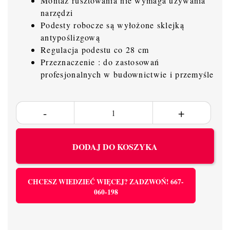
Montaż rusztowania nie wymaga używania
narzędzi
Podesty robocze są wyłożone sklejką
antypoślizgową
Regulacja podestu co 28 cm
Przeznaczenie : do zastosowań
profesjonalnych w budownictwie i przemyśle
DODAJ DO KOSZYKA
CHCESZ WIEDZIEĆ WIĘCEJ? ZADZWOŃ! 667-
060-198