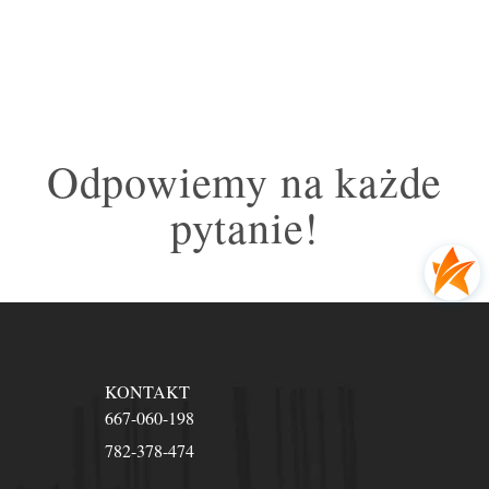
Odpowiemy na każde
pytanie!
KONTAKT
667-060-198
782-378-474