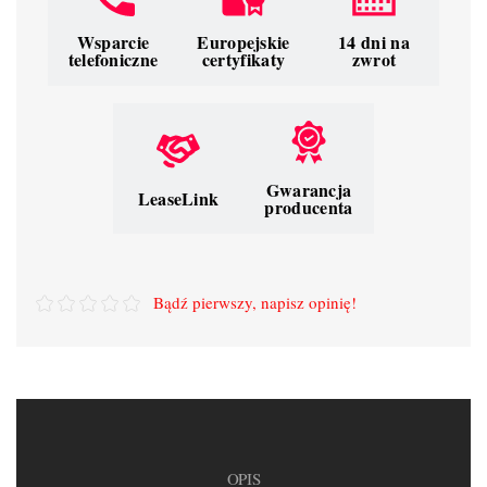
Wsparcie
Europejskie
14 dni na
telefoniczne
certyfikaty
zwrot
Gwarancja
LeaseLink
producenta
Bądź pierwszy, napisz opinię!
OPIS