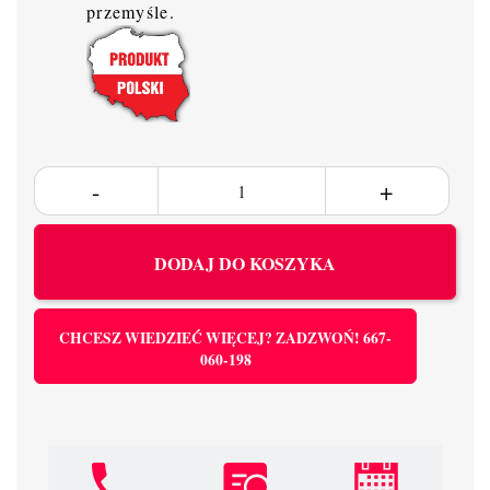
przemyśle.
DODAJ DO KOSZYKA
CHCESZ WIEDZIEĆ WIĘCEJ? ZADZWOŃ! 667-
060-198