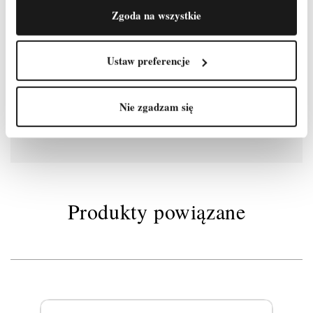
Stężenie ukośne – 2 szt.
Zgoda na wszystkie
Podpora teleskopowa 2,4 m - 4 szt.
Stężenie podstawy stalowe - 2 szt.
Stabilizator jezdny stalowy - 2 szt.
Ustaw preferencje
Zestaw Burt – 1 szt.
Stopa ocynkowana bez regulacji - 4 szt.
Zawleczki – 20 szt.
Nie zgadzam się
Waga około 299 kg
Produkty powiązane