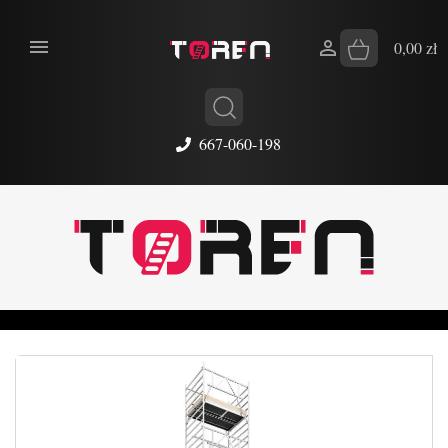


0,00 zł
667-060-198