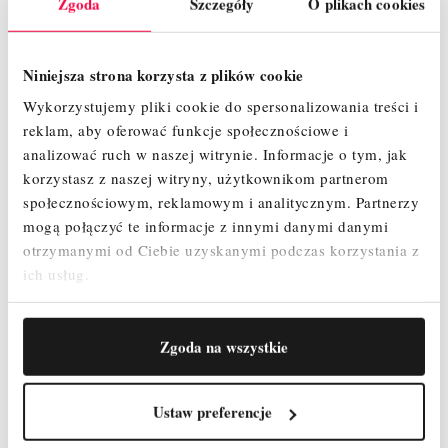
Zgoda
Szczegóły
O plikach cookies
Niniejsza strona korzysta z plików cookie
Wykorzystujemy pliki cookie do spersonalizowania treści i
Wykaz elementów :
reklam, aby oferować funkcje społecznościowe i
analizować ruch w naszej witrynie.
Informacje o tym, jak
Koło jezdne 200 mm z hamulcem i regulacją – 4 szt.
Podest z klapą – 6 szt.
korzystasz z naszej witryny, użytkownikom partnerom
Podest bez klapy - 1 szt.
społecznościowym, reklamowym i analitycznym.
Partnerzy
Rama 2m ( 8 szczebli ) - 12 szt.
mogą połączyć te informacje z innymi danymi danymi
Rama 1m (4 szczeble ) - 2 szt.
otrzymanymi od Ciebie uzyskanymi podczas korzystania z
Poręcz wyprzedzająca - 12 szt.
ich usług.
Stężenie poziome – 2 szt.
Stężenie ukośne – 2 szt.
Podpora teleskopowa 2,4 m - 4 szt.
Zestaw Burt – 1 szt.
Zgoda na wszystkie
Stopa ocynkowana bez regulacji - 4 szt.
Zawleczki – 28 szt.
Ustaw preferencje