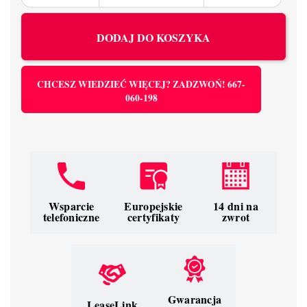
DODAJ DO KOSZYKA
CHCESZ WIEDZIEĆ WIĘCEJ? ZADZWOŃ! 667-
060-198
Wsparcie
Europejskie
14 dni na
telefoniczne
certyfikaty
zwrot
Gwarancja
LeaseLink