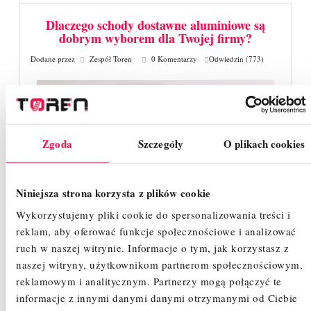
Dlaczego schody dostawne aluminiowe są
dobrym wyborem dla Twojej firmy?
Dodane przez
Zespół Toren
0 Komentarzy
Odwiedzin (773)
Zgoda
Szczegóły
O plikach cookies
Niniejsza strona korzysta z plików cookie
Wykorzystujemy pliki cookie do spersonalizowania treści i
Decydując się na zakup odpowiednich schodów
reklam, aby oferować funkcje społecznościowe i analizować
dostawnych dla swojej firmy, z pewnością zwracasz
uwagę na różne aspekty, w tym materiał wykonania czy
ruch w naszej witrynie.
Informacje o tym, jak korzystasz z
funkcjonalność. Schody dostawne aluminiowe
naszej witryny, użytkownikom partnerom społecznościowym,
zdobywają coraz większą popularność w wielu
reklamowym i analitycznym.
Partnerzy mogą połączyć te
branżach. Zanim jednak podejmiesz ostateczną decyzję,
informacje z innymi danymi danymi otrzymanymi od Ciebie
zastanówmy się wspólnie, dlaczego tego typu schody