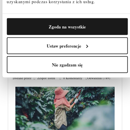
uzyskanymi podczas korzystania z ich usług.
mogą okazać się najlepszym wyborem.
Czytaj dalej
Zgoda na wszystkie
Ustaw preferencje
Podest montażowy – do jakich prac można go
Nie zgadzam się
wykorzystać?
Dodane przez
Zespół Toren
0 Komentarzy
Odwiedzin (789)