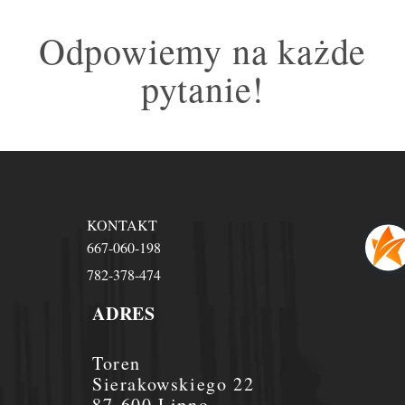
Odpowiemy na każde
pytanie!
KONTAKT
667-060-198
782-378-474
ADRES
Toren
Sierakowskiego 22
87-600 Lipno