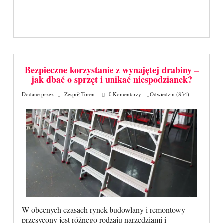
Bezpieczne korzystanie z wynajętej drabiny –
jak dbać o sprzęt i unikać niespodzianek?
Dodane przez
Zespół Toren
0 Komentarzy
Odwiedzin (834)
W obecnych czasach rynek budowlany i remontowy
przesycony jest różnego rodzaju narzędziami i