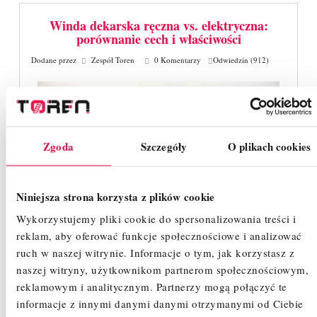
Winda dekarska ręczna vs. elektryczna:
porównanie cech i właściwości
Dodane przez
Zespół Toren
0 Komentarzy
Odwiedzin (912)
Zgoda
Szczegóły
O plikach cookies
Niniejsza strona korzysta z plików cookie
Wykorzystujemy pliki cookie do spersonalizowania treści i
Winda dekarska zdecydowanie ułatwia i przyspiesza
reklam, aby oferować funkcje społecznościowe i analizować
transport materiałów na dach. Przydaje się przede
wszystkim w przypadku ciężkich pokryć, lecz nie tylko.
ruch w naszej witrynie.
Informacje o tym, jak korzystasz z
W naszym kraju windy dekarskie elektryczne dopiero
naszej witryny, użytkownikom partnerom społecznościowym,
zyskują popularność, a do transportu materiałów często
reklamowym i analitycznym.
Partnerzy mogą połączyć te
wykorzystuje się wciąż tradycyjne ręczne windy z
informacje z innymi danymi danymi otrzymanymi od Ciebie
kołowrotkiem. Wyciągarki elektryczne są niemal