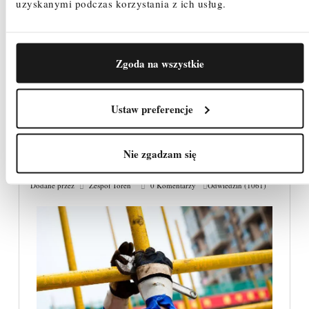
uzyskanymi podczas korzystania z ich usług.
niezbędnym elementem podczas przeprowadzania prac
dachowych w krajach Zachodniej Europy. Co w
Czytaj dalej
Zgoda na wszystkie
Ustaw preferencje
Jak zabezpieczyć rusztowanie aluminiowe
Nie zgadzam się
jezdne przed wiatrem i opadami?
Dodane przez
Zespół Toren
0 Komentarzy
Odwiedzin (1061)