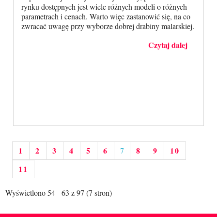
rynku dostępnych jest wiele różnych modeli o różnych
parametrach i cenach. Warto więc zastanowić się, na co
zwracać uwagę przy wyborze dobrej drabiny malarskiej.
Czytaj dalej
1
2
3
4
5
6
8
9
10
7
11
Wyświetlono 54 - 63 z 97 (7 stron)