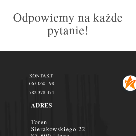
Odpowiemy na każde
pytanie!
KONTAKT
667-060-198
782-378-474
ADRES
Toren
Sierakowskiego 22
87-600 Lipno