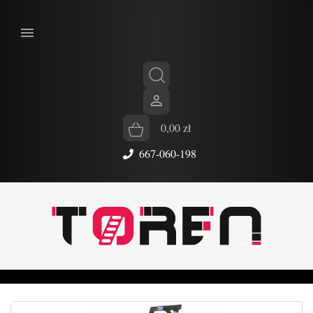


0,00 zł
667-060-198