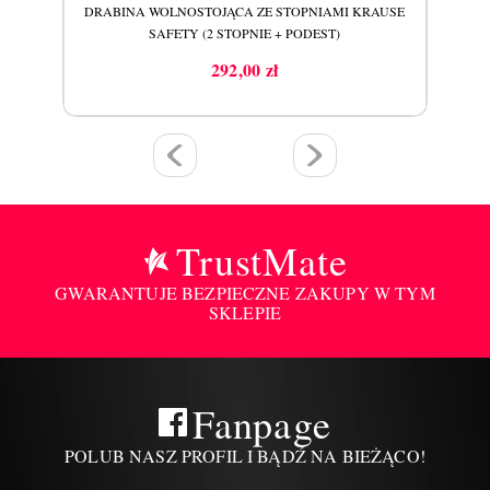
AUSE
DRABINA WOLNOSTOJĄCA ZE STOPNIAMI KRAUSE
DRA
SAFETY (2 STOPNIE + PODEST)
292,00 zł
Cena
TrustMate
GWARANTUJE BEZPIECZNE ZAKUPY W TYM
SKLEPIE
Fanpage
POLUB NASZ PROFIL I BĄDŹ NA BIEŻĄCO!