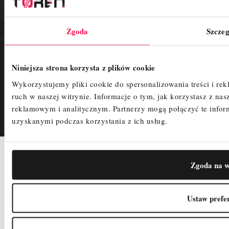
Warunki transakcji
Aktualności
Zgoda
Szczeg
O nas
Płatności
Regulamin
Niniejsza strona korzysta z plików cookie
Polityka Prywatności
Wykorzystujemy pliki cookie do spersonalizowania treści i re
Śledzenie zamówienia
ruch w naszej witrynie.
Informacje o tym, jak korzystasz z n
reklamowym i analitycznym.
Partnerzy mogą połączyć te info
uzyskanymi podczas korzystania z ich usług.
2025
COPYRIGHTS
Zgoda na w
PRIVACY POLICY
CREATED BY
Ustaw prefe