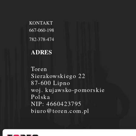
KONTAKT
667-060-198
782-378-474
ADRES
Toren
Sierakowskiego 22
87-600 Lipno
woj. kujawsko-pomorskie
Polska
NIP:
4660423795
biuro@toren.com.pl
Płatność i dostawa