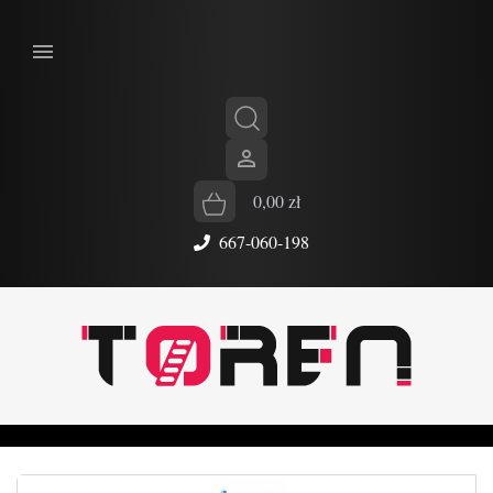


0,00 zł
667-060-198