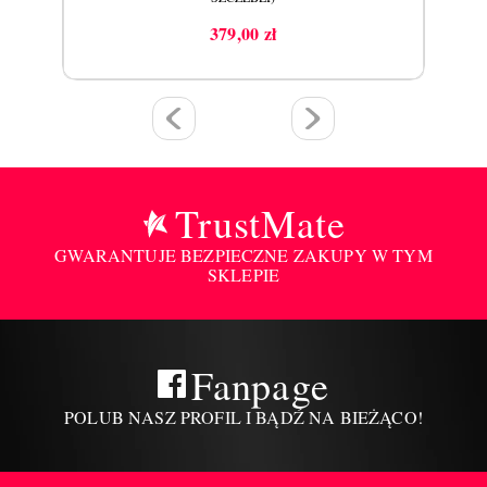
379,00 zł
Cena
TrustMate
GWARANTUJE BEZPIECZNE ZAKUPY W TYM
SKLEPIE
Fanpage
POLUB NASZ PROFIL I BĄDŹ NA BIEŻĄCO!