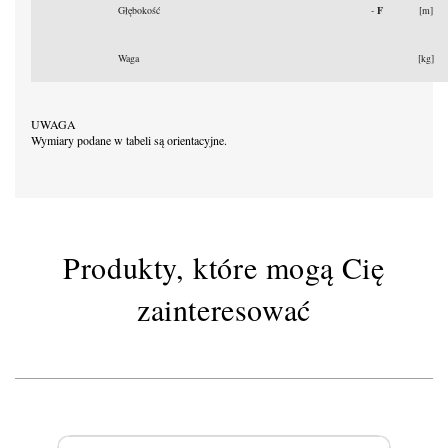
Głębokość
-
F
[m]
Waga
[kg]
UWAGA
Wymiary podane w tabeli są orientacyjne.
Produkty, które mogą Cię
zainteresować