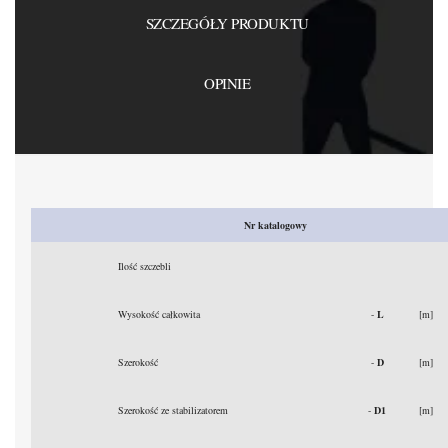
SZCZEGÓŁY PRODUKTU
OPINIE
Nr katalogowy
Ilość szczebli
Wysokość całkowita
-
L
[m]
Szerokość
-
D
[m]
Szerokość ze stabilizatorem
-
D1
[m]