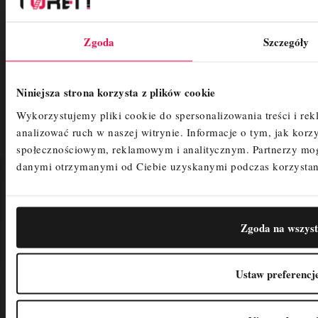
KONTAKT
Zgoda
Szczegóły
667-060-198
782-378-474
Niniejsza strona korzysta z plików cookie
ADRES
Wykorzystujemy pliki cookie do spersonalizowania treści i re
analizować ruch w naszej witrynie.
Informacje o tym, jak korz
Toren
społecznościowym, reklamowym i analitycznym.
Partnerzy mo
Sierakowskiego 22
danymi otrzymanymi od Ciebie uzyskanymi podczas korzystani
87-600 Lipno
woj. kujawsko-pomorskie
Polska
NIP:
4660423795
Zgoda na wszyst
biuro@toren.com.pl
Ustaw preferencj
Płatność i dostawa
Warunki transakcji