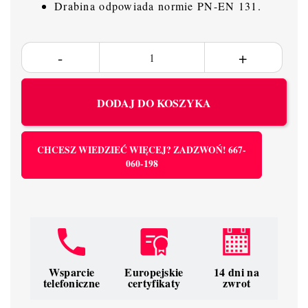
Drabina odpowiada normie PN-EN 131.
DODAJ DO KOSZYKA
CHCESZ WIEDZIEĆ WIĘCEJ? ZADZWOŃ! 667-
060-198
Wsparcie
Europejskie
14 dni na
telefoniczne
certyfikaty
zwrot