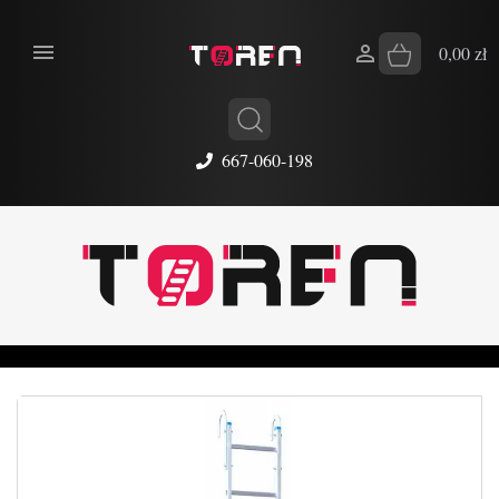


0,00 zł
667-060-198