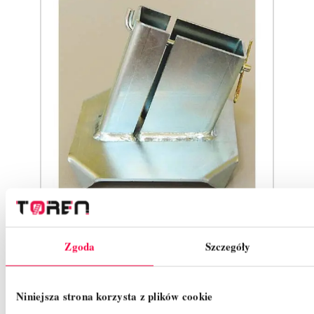
Zgoda
Szczegóły
STOPY NA MIĘKKIE PODŁOŻE DRABEX
D
67,00 zł
Cena
Niniejsza strona korzysta z plików cookie