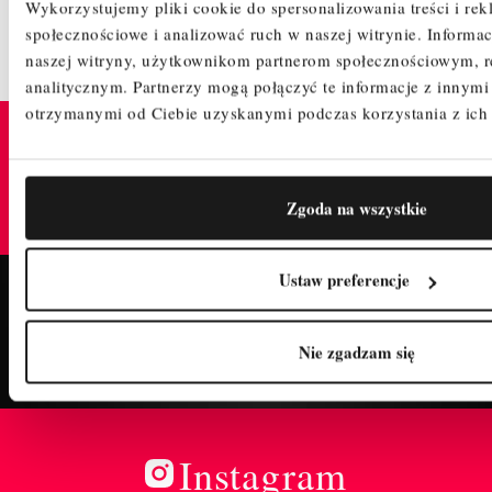
Wykorzystujemy pliki cookie do spersonalizowania treści i rek
społecznościowe i analizować ruch w naszej witrynie.
Informac
naszej witryny, użytkownikom partnerom społecznościowym, 
analitycznym.
Partnerzy mogą połączyć te informacje z innym
otrzymanymi od Ciebie uzyskanymi podczas korzystania z ich 
TrustMate
GWARANTUJE BEZPIECZNE ZAKUPY W TYM
Zgoda na wszystkie
SKLEPIE
Ustaw preferencje
Fanpage
Nie zgadzam się
POLUB NASZ PROFIL I BĄDŹ NA BIEŻĄCO!
Instagram