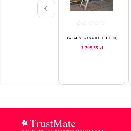
ARAONE SAS 300 (7 STOPNI)
FARAONE SAS 400 (10 STOPNI)
2 498,51 zł
3 295,55 zł
Cena
Cena
TrustMate