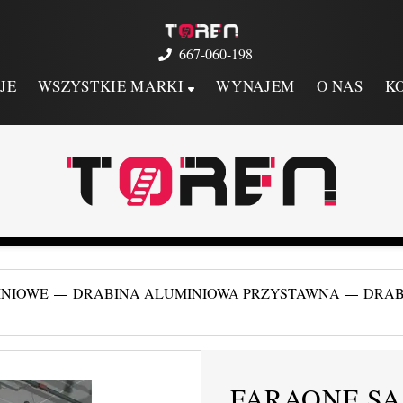
667-060-198
JE
WSZYSTKIE MARKI
WYNAJEM
O NAS
K
INIOWE
DRABINA ALUMINIOWA PRZYSTAWNA
DRAB
FARAONE SAS