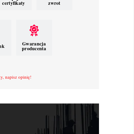
certyfikaty
zwrot
Gwarancja
nk
producenta
y, napisz opinię!