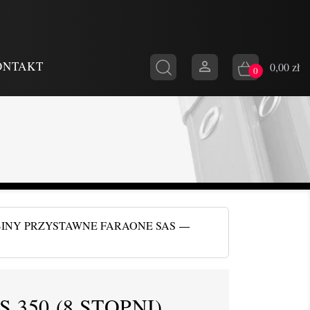

ONTAKT
0,00 zł
0
INY PRZYSTAWNE FARAONE SAS
 350 (8 STOPNI)