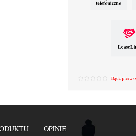
telefoniczne
LeaseLi
Bądź pierwsz
RODUKTU
OPINIE