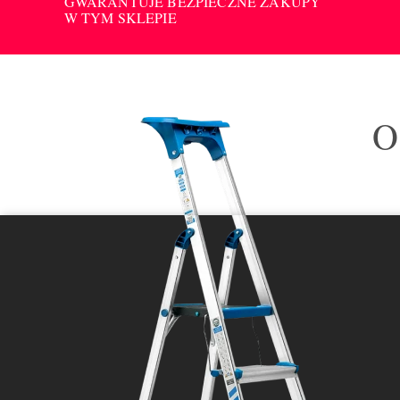
GWARANTUJE BEZPIECZNE ZAKUPY
W TYM SKLEPIE
O