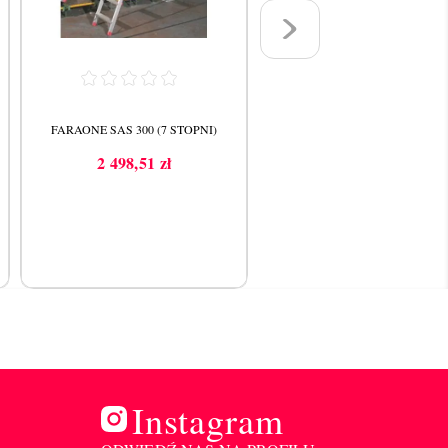
FARAONE SAS 300 (7 STOPNI)
FARAONE SAS 400 (10 STOPN
2 498,51 zł
3 295,55 zł
Cena
Cena
Instagram