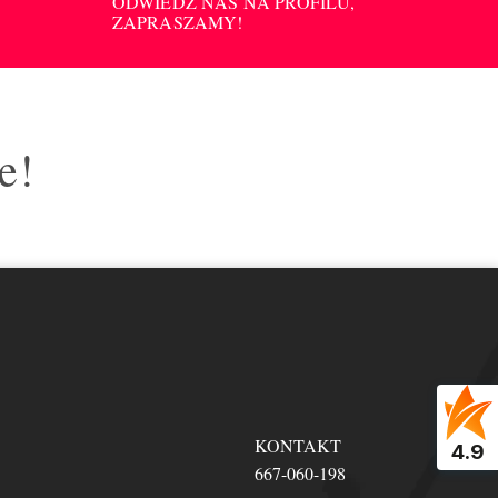
ODWIEDŹ NAS NA PROFILU,
ZAPRASZAMY!
e!
KONTAKT
4.9
667-060-198