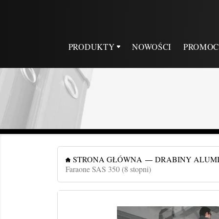
PRODUKTY
NOWOŚCI
PROMOC
STRONA GŁÓWNA
DRABINY ALUM
Faraone SAS 350 (8 stopni)