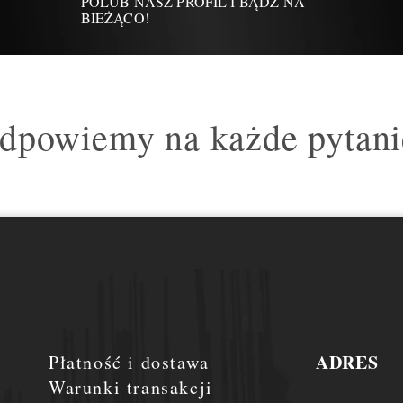
POLUB NASZ PROFIL I BĄDŹ NA
BIEŻĄCO!
dpowiemy na każde pytani
ADRES
Płatność i dostawa
Warunki transakcji