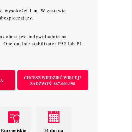
od wysokości 1 m. W zestawie
abezpieczający.
stalana jest indywidualnie na
. Opcjonalnie stabilizator P52 lub P1.
CHCESZ WIEDZIEĆ WIĘCEJ?
KA
ZADZWOŃ! 667-060-198
Europejskie
14 dni na