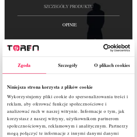
SZCZEGÓŁY PRODUKTU
OPINIE
Zgoda
Szczegóły
O plikach cookies
Indeks
T0500.620
W magazynie
10 Przedmioty
Niniejsza strona korzysta z plików cookie
Opis
Wykorzystujemy pliki cookie do spersonalizowania treści i
Długość
620
reklam, aby oferować funkcje społecznościowe i
analizować ruch w naszej witrynie.
Informacje o tym, jak
korzystasz z naszej witryny, użytkownikom partnerom
społecznościowym, reklamowym i analitycznym.
Partnerzy
mogą połączyć te informacje z innymi danymi danymi