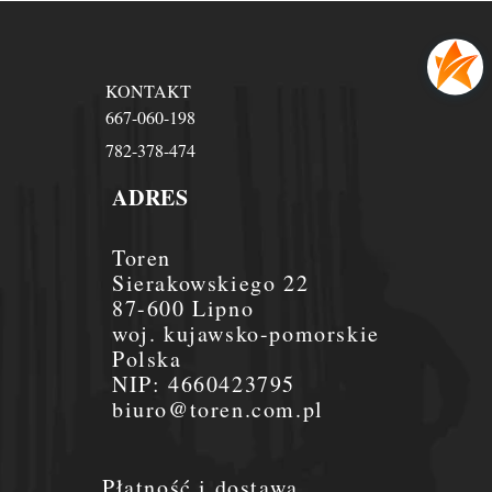
KONTAKT
667-060-198
782-378-474
ADRES
Toren
Sierakowskiego 22
87-600 Lipno
woj. kujawsko-pomorskie
Polska
NIP:
4660423795
biuro@toren.com.pl
Płatność i dostawa