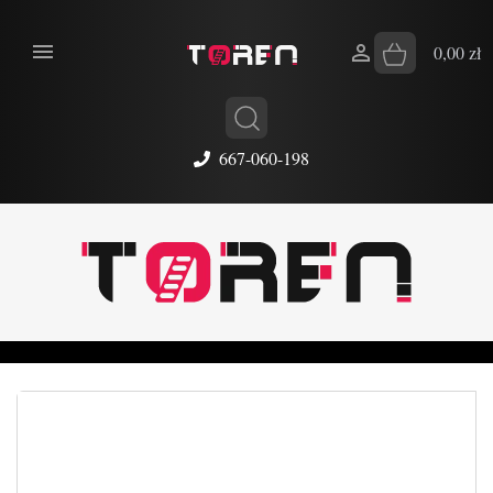


0,00 zł
667-060-198