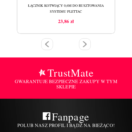
ANIA
ŁĄCZNIK KOTWIĄCY 0,6M DO RUSZTOWANIA
SYSTEMU PLETTAC
23,86 zł
Cena
TrustMate
GWARANTUJE BEZPIECZNE ZAKUPY W TYM
SKLEPIE
Fanpage
POLUB NASZ PROFIL I BĄDŹ NA BIEŻĄCO!