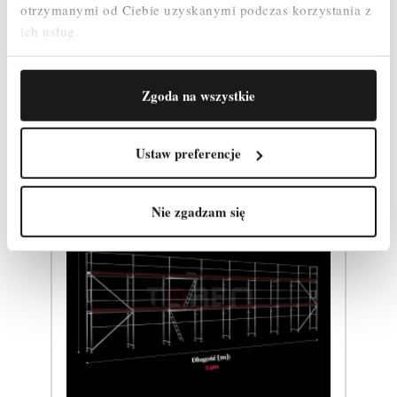
otrzymanymi od Ciebie uzyskanymi podczas korzystania z
Produkty powiązane
ich usług.
Zgoda na wszystkie
Ustaw preferencje
Nie zgadzam się