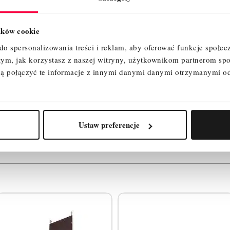
lików cookie
o spersonalizowania treści i reklam, aby oferować funkcje społec
 tym, jak korzystasz z naszej witryny, użytkownikom partnerom 
ą połączyć te informacje z innymi danymi danymi otrzymanymi o
ty, które mogą Cię zainte
Ustaw preferencje