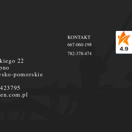
KONTAKT
667-060-198
4.9
782-378-474
kiego 22
pno
wsko-pomorskie
0423795
en.com.pl