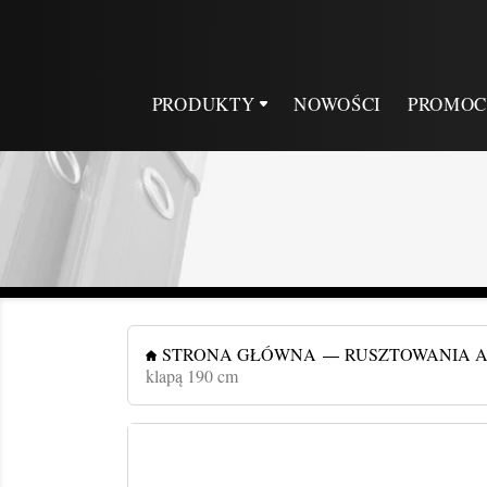
PRODUKTY
NOWOŚCI
PROMOC
STRONA GŁÓWNA
RUSZTOWANIA 
klapą 190 cm