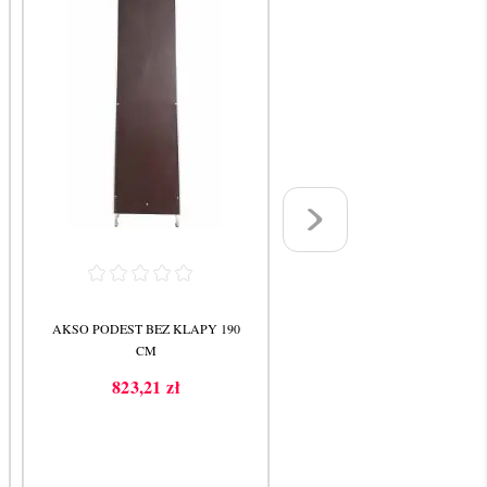
AKSO PODEST BEZ KLAPY 190
AKSO PODEST BEZ KLAPY 2
CM
CM
823,21 zł
1 060,83 zł
Cena
Cena