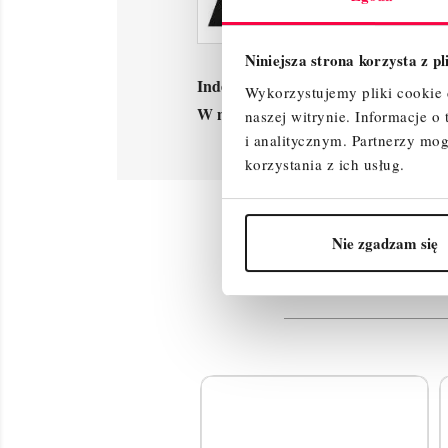
Niniejsza strona korzysta z p
Indeks
010004
Wykorzystujemy pliki cookie d
W magazynie
1000 Przedmioty
naszej witrynie.
Informacje o
i analitycznym.
Partnerzy mog
korzystania z ich usług.
Produk
Nie zgadzam się