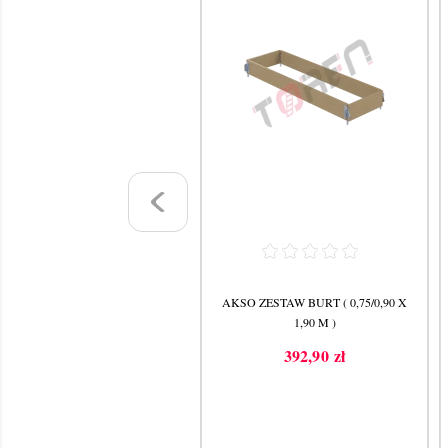
KSO PODEST BEZ KLAPY 250
AKSO ZESTAW BURT ( 0,75/0,90 X
CM
1,90 M )
1 060,83 zł
392,90 zł
Cena
Cena