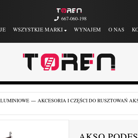
667-060-198
JE
WSZYSTKIE MARKI
WYNAJEM
O NAS
K
ALUMINIOWE
AKCESORIA I CZĘŚCI DO RUSZTOWAŃ AK
AKSO PODES