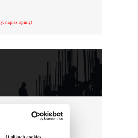
y, napisz opinię!
O plikach cookies