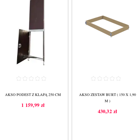
AKSO PODEST Z KLAPĄ 250 CM
AKSO ZESTAW BURT ( 150 X 1,90
M )
1 159,99 zł
Cena
430,32 zł
Cena