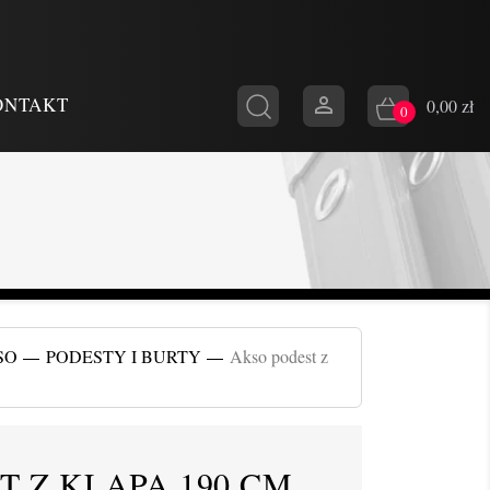

ONTAKT
0,00 zł
0
SO
PODESTY I BURTY
Akso podest z
T Z KLAPĄ 190 CM