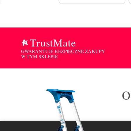
TrustMate
GWARANTUJE BEZPIECZNE ZAKUPY
W TYM SKLEPIE
O