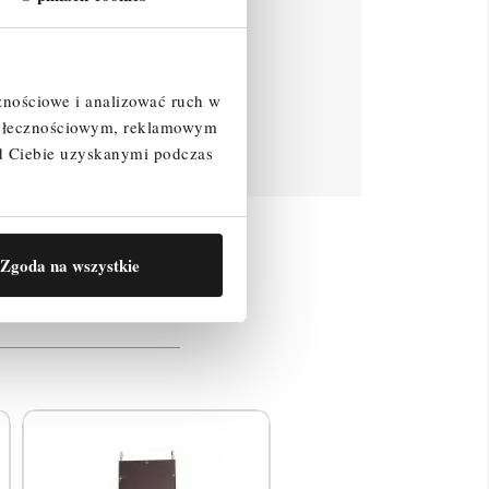
znościowe i analizować ruch w
społecznościowym, reklamowym
d Ciebie uzyskanymi podczas
resować
Zgoda na wszystkie