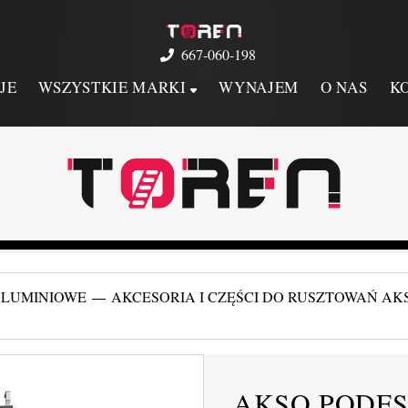
667-060-198
JE
WSZYSTKIE MARKI
WYNAJEM
O NAS
K
ALUMINIOWE
AKCESORIA I CZĘŚCI DO RUSZTOWAŃ AK
AKSO PODES