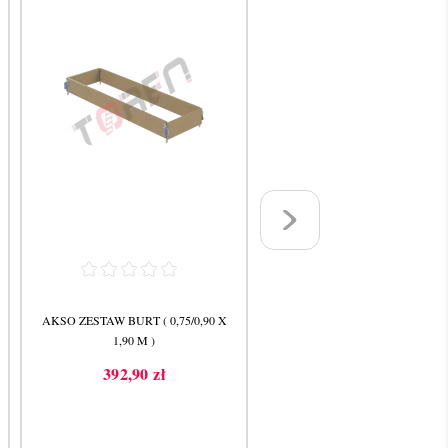
AKSO ZESTAW BURT ( 0,75/0,90 X
AKSO PODEST Z KLAPĄ 250
1,90 M )
1 159,99 zł
Cena
392,90 zł
Cena