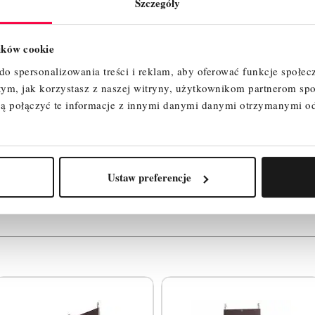
Szczegóły
lików cookie
o spersonalizowania treści i reklam, aby oferować funkcje społec
 tym, jak korzystasz z naszej witryny, użytkownikom partnerom 
ą połączyć te informacje z innymi danymi danymi otrzymanymi o
ty, które mogą Cię zainte
Ustaw preferencje