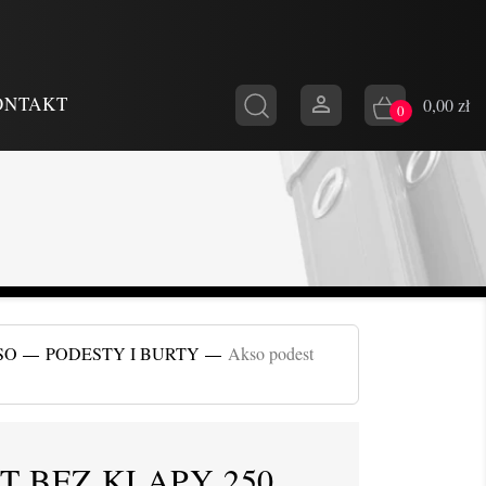

ONTAKT
0,00 zł
0
SO
PODESTY I BURTY
Akso podest
T BEZ KLAPY 250