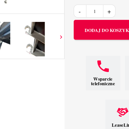
DODAJ DO KOSZY

Wsparcie
telefoniczne
LeaseLi