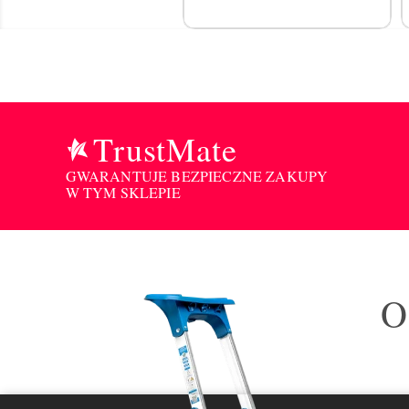
TrustMate
GWARANTUJE BEZPIECZNE ZAKUPY
W TYM SKLEPIE
O