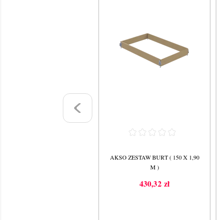
KSO PODEST Z KLAPĄ 250 CM
AKSO ZESTAW BURT ( 150 X 1,90
M )
1 159,99 zł
Cena
430,32 zł
Cena