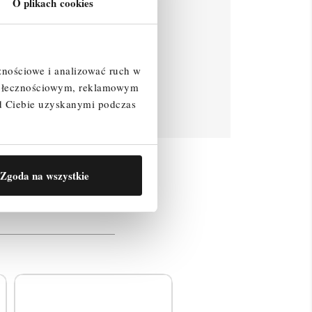
O plikach cookies
znościowe i analizować ruch w
społecznościowym, reklamowym
d Ciebie uzyskanymi podczas
resować
Zgoda na wszystkie