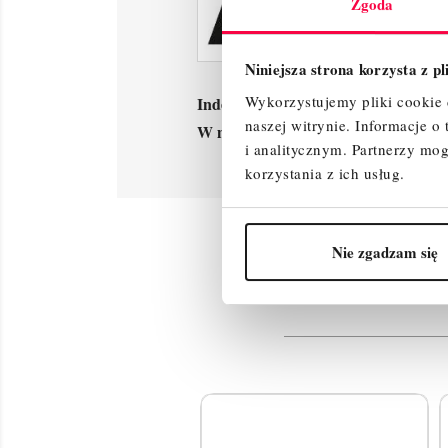
Zgoda
Niniejsza strona korzysta z p
Wykorzystujemy pliki cookie d
Indeks
010021
naszej witrynie.
Informacje o
W magazynie
1000 Przedmioty
i analitycznym.
Partnerzy mog
korzystania z ich usług.
Produk
Nie zgadzam się