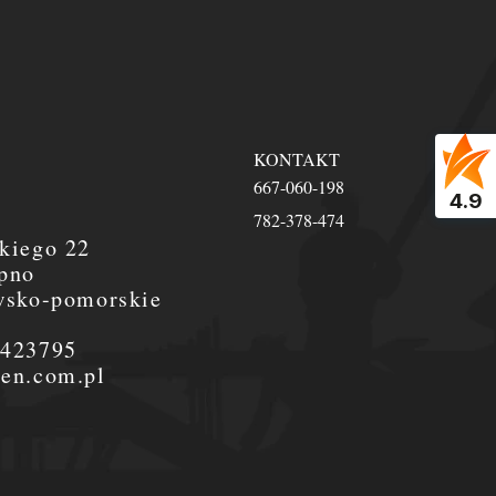
KONTAKT
667-060-198
4.9
782-378-474
kiego 22
pno
wsko-pomorskie
0423795
en.com.pl