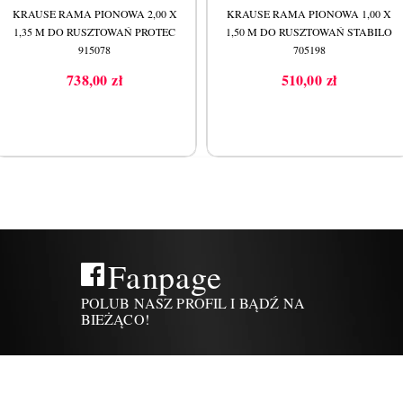
KRAUSE RAMA PIONOWA 2,00 X
KRAUSE RAMA PIONOWA 1,00 X
1,35 M DO RUSZTOWAŃ PROTEC
1,50 M DO RUSZTOWAŃ STABILO
915078
705198
738,00 zł
510,00 zł
Cena
Cena
Fanpage
POLUB NASZ PROFIL I BĄDŹ NA
BIEŻĄCO!