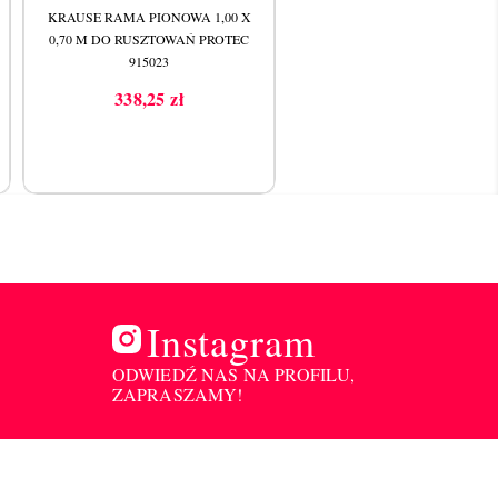
KRAUSE RAMA PIONOWA 1,00 X
KRAUSE RAMA PIONOWA 1,0
0,70 M DO RUSZTOWAŃ PROTEC
0,75 M DO RUSZTOWAŃ STAB
915023
705174
338,25 zł
335,00 zł
Cena
Cena
Instagram
ODWIEDŹ NAS NA PROFILU,
ZAPRASZAMY!