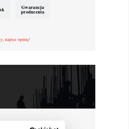
Gwarancja
nk
producenta
y, napisz opinię!