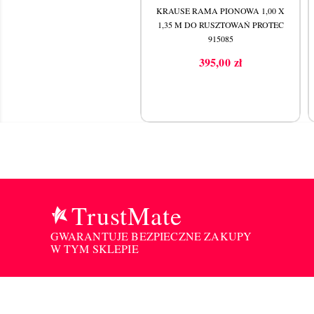
AUSE RAMA PIONOWA 2,00 X
KRAUSE RAMA PIONOWA 1,00 X
50 M DO RUSZTOWAŃ STABILO
1,35 M DO RUSZTOWAŃ PROTEC
705181
915085
982,00 zł
395,00 zł
Cena
Cena
TrustMate
GWARANTUJE BEZPIECZNE ZAKUPY
W TYM SKLEPIE