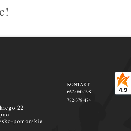
e!
KONTAKT
4.9
667-060-198
782-378-474
kiego 22
pno
wsko-pomorskie