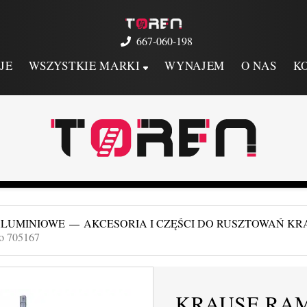
667-060-198
JE
WSZYSTKIE MARKI
WYNAJEM
O NAS
K
ALUMINIOWE
AKCESORIA I CZĘŚCI DO RUSZTOWAŃ KR
lo 705167
KRAUSE RAM