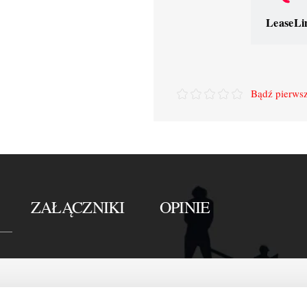
LeaseLi
Bądź pierwsz
ZAŁĄCZNIKI
OPINIE