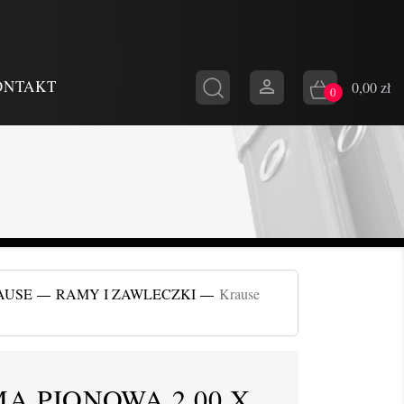

ONTAKT
0,00 zł
0
AUSE
RAMY I ZAWLECZKI
Krause
A PIONOWA 2,00 X