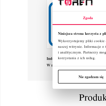
Zgoda
Niniejsza strona korzysta z p
Wykorzystujemy pliki cookie d
naszej witrynie.
Informacje o
i analitycznym.
Partnerzy mog
korzystania z ich usług.
Indeks
705167
W magazynie
995 Przedmioty
Nie zgadzam się
Produk