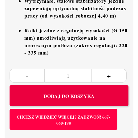
Wytrzymałe, stalowe stabilizatory jezdne
zapewniają optymalną stabilność podczas
pracy (od wysokości roboczej 4,40 m)
Rolki jezdne z regulacją wysokości (Ø 150
mm) umożliwiają użytkowanie na
nierównym podłożu (zakres regulacji: 220
- 335 mm)
DODAJ DO KOSZYKA
CHCESZ WIEDZIEĆ WIĘCEJ? ZADZWOŃ! 667-
060-198