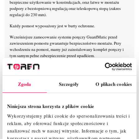
bezpieczne użytkowanie w konstrukcjach, oraz łatwe w montażu
podpory z bezstopniową regulacją oraz teleskopową stopą (zakres
regulacji do 230 mm).
Każdy pomost wyposażony jest w burty ochronne.
Wcześniejsze zamocowanie systemu poręczy GuardMatic przed
zawieszeniem pomostu gwarantuje bezpieczeństwo montażu. Przy
wchodzeniu na pomost, mamy już zainstalowany komplet poręczy i
tym samym pełne zabezpieczenie przed upadkiem.
Zintegrowanie stężeń ukośnych z systemem GuardMatic zapewnia
łatwy i bezpieczny montaż. Na czas transportu i przechowywania
poręcze GuardMatic można złożyć w celu zaoszczędzenia miejsca.
Zgoda
Szczegóły
O plikach cookies
Mocowanie poręczy 6-punktowe zapewnia maksymalną stabilność na
wysokości. Unikalny, samoblokujący system połączeń zaciskowych
KRAUSE umożliwia łatwy, szybki i bezpieczny montaż i demontaż.
Niniejsza strona korzysta z plików cookie
Nowoczesny i innowacyjny kształt stężeń ukośnych zapewnia
Wykorzystujemy pliki cookie do spersonalizowania treści i
maksymalną przestrzeń użytkową na pomoście.
reklam, aby oferować funkcje społecznościowe i
analizować ruch w naszej witrynie.
Informacje o tym, jak
korzystasz z naszej witryny, użytkownikom partnerom