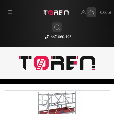


0,00 zł
667-060-198