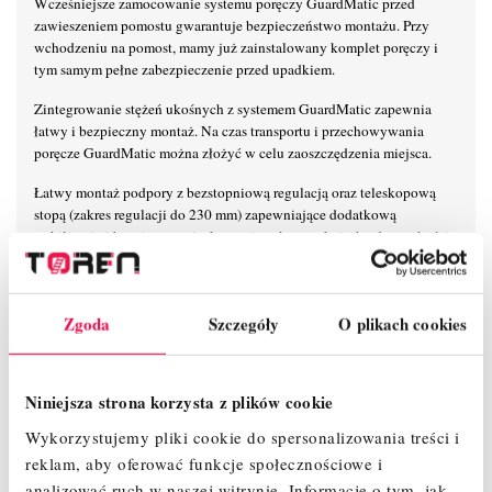
Wcześniejsze zamocowanie systemu poręczy GuardMatic przed
zawieszeniem pomostu gwarantuje bezpieczeństwo montażu. Przy
wchodzeniu na pomost, mamy już zainstalowany komplet poręczy i
tym samym pełne zabezpieczenie przed upadkiem.
Zintegrowanie stężeń ukośnych z systemem GuardMatic zapewnia
łatwy i bezpieczny montaż. Na czas transportu i przechowywania
poręcze GuardMatic można złożyć w celu zaoszczędzenia miejsca.
Łatwy montaż podpory z bezstopniową regulacją oraz teleskopową
stopą (zakres regulacji do 230 mm) zapewniające dodatkową
stabilizację i bezpieczne użytkowanie w konstrukcjach od wysokości
roboczej 7,50 m.
Mocowanie poręczy 6-punktowe zapewnia maksymalną stabilność na
wysokości. Unikalny, samoblokujący system połączeń zaciskowych
Zgoda
Szczegóły
O plikach cookies
KRAUSE umożliwia łatwy, szybki i bezpieczny montaż i demontaż.
Nowoczesny i innowacyjny kształt stężeń ukośnych zapewnia
Niniejsza strona korzysta z plików cookie
maksymalną przestrzeń użytkową na pomoście.
Wykorzystujemy pliki cookie do spersonalizowania treści i
Maksymalna odległość pomiędzy kolejnymi pomostami wynosi 2 m
reklam, aby oferować funkcje społecznościowe i
zapewniając przy tym szybki i beznarzędziowy montaż.
analizować ruch w naszej witrynie.
Informacje o tym, jak