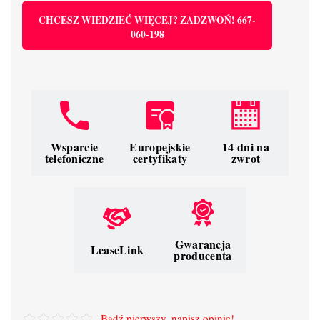
CHCESZ WIEDZIEĆ WIĘCEJ? ZADZWOŃ! 667-
060-198
Wsparcie
Europejskie
14 dni na
telefoniczne
certyfikaty
zwrot
Gwarancja
LeaseLink
producenta
Bądź pierwszy, napisz opinię!