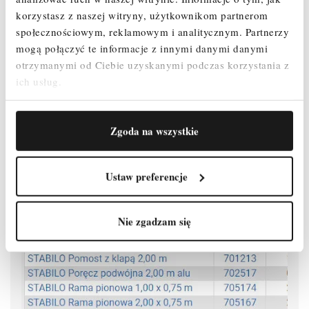
Zmontowane rusztowanie można łatwo przemieszczać na
korzystasz z naszej witryny, użytkownikom partnerom
stabilizatorach jezdnych
społecznościowym, reklamowym i analitycznym.
Partnerzy
Rolki jezdne z regulacją wysokości (Ø 200 mm) umożliwiają
mogą połączyć te informacje z innymi danymi danymi
użytkowanie na nierównym podłożu (zakres regulacji: 300 - 580 mm)
otrzymanymi od Ciebie uzyskanymi podczas korzystania z
ich usług.
Atestowane przez TÜV, nośność 200 kg/m² (grupa rusztowań 3)
według PN EN 1004-1.
Zgoda na wszystkie
Ustaw preferencje
Nie zgadzam się