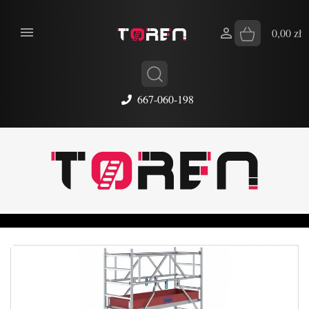


0,00 zł
667-060-198