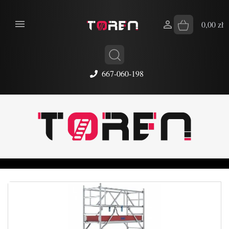


0,00 zł
667-060-198