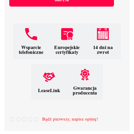
060-198
Wsparcie
Europejskie
14 dni na
telefoniczne
certyfikaty
zwrot
Gwarancja
LeaseLink
producenta
Bądź pierwszy, napisz opinię!