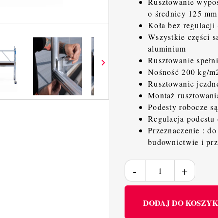
Rusztowanie wyposa
o średnicy 125 mm
Koła bez regulacji
Wszystkie części s
aluminium
Rusztowanie speł

Nośność 200 kg/m2
Rusztowanie jezdn
Montaż rusztowani
Podesty robocze s
Regulacja podestu
Przeznaczenie : do
budownictwie i pr
DODAJ DO KOSZY