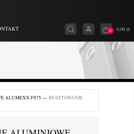

ONTAKT
0,00 zł
0
E ALUMEXX FS75
RUSZTOWANIE
IE ALUMINIOWE