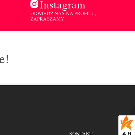
Instagram
ODWIEDŹ NAS NA PROFILU,
ZAPRASZAMY!
e!
KONTAKT
4.9