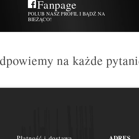
Fanpage
POLUB NASZ PROFIL I BĄDŹ NA
BIEŻĄCO!
dpowiemy na każde pytani
ADRES
Płatność i dostawa