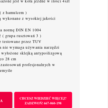
żone jest w koła jezdne w ilości 4szt
 ( z hamulcem )
ą wykonane z wysokiej jakości
nia normę DIN EN 1004
 ( grupa rusztowań 3 )
e testowane przez TUV
a nie wymaga używania narzędzi
ą wyłożone sklejką antypoślizgową
 co 28 cm
 zastosowań profesjonalnych w
zemyśle
CHCESZ WIEDZIEĆ WIĘCEJ?
KA
ZADZWOŃ! 667-060-198