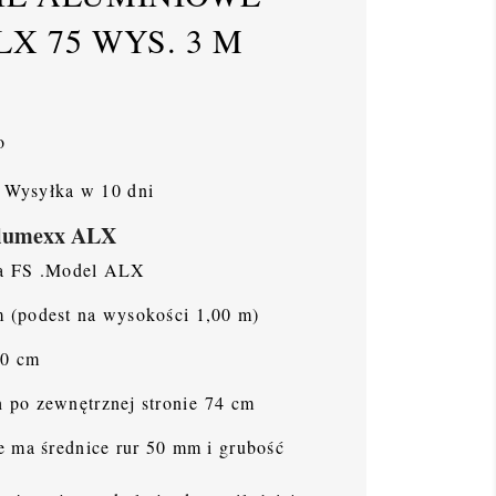
X 75 WYS. 3 M
o
Wysyłka w 10 dni
Alumexx ALX
ia FS .Model ALX
 (podest na wysokości 1,00 m)
90 cm
 po zewnętrznej stronie 74 cm
e ma średnice rur 50 mm i grubość