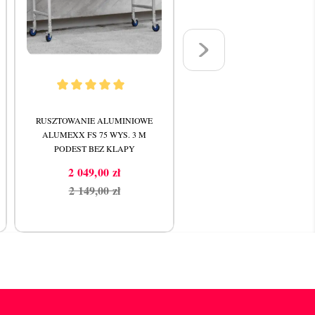
RUSZTOWANIE ALUMINIOWE
RUSZTOWANIE ALUMINIOW
ALUMEXX FS 75 WYS. 3 M
ALUMEXX FS 75 WYS. 5,8 
PODEST BEZ KLAPY
9 275,43 zł
Cena
2 049,00 zł
Cena
Cena
2 149,00 zł
podstawowa