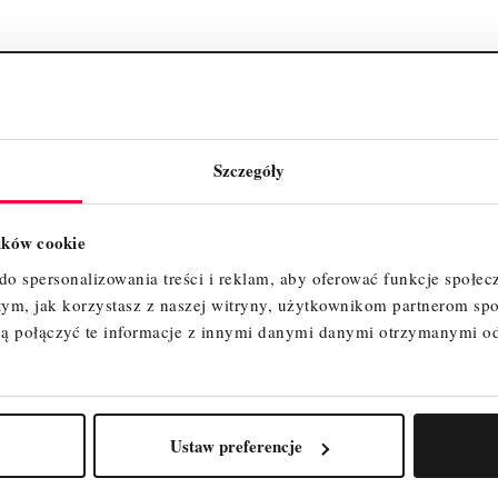
RODUKTU
OPINIE
Szczegóły
lików cookie
o spersonalizowania treści i reklam, aby oferować funkcje społec
 tym, jak korzystasz z naszej witryny, użytkownikom partnerom 
ą połączyć te informacje z innymi danymi danymi otrzymanymi o
lacji – 4 szt.
Ustaw preferencje