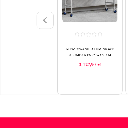
RUSZTOWANIE ALUMINIOWE
RUSZTOWANIE ALUMINIOWE
ALUMEXX FS 75 WYS. 3,8 M
ALUMEXX FS 75 WYS. 3 M
4 753,95 zł
2 127,90 zł
Cena
Cena