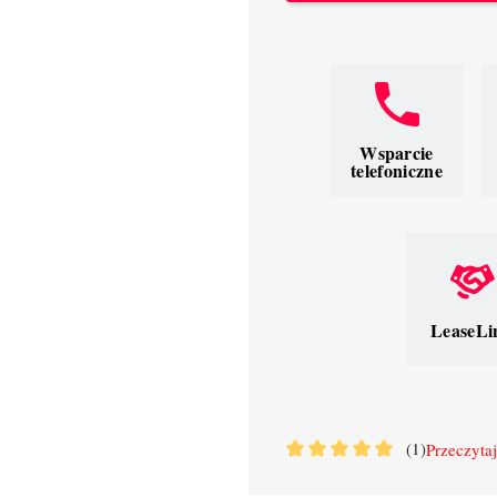
Wsparcie
telefoniczne
LeaseLi
(1)
Przeczytaj