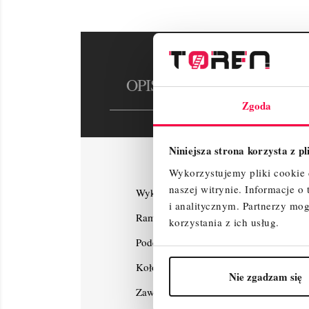
OPIS
SZCZEGÓŁY P
Zgoda
Niniejsza strona korzysta z p
Wykorzystujemy pliki cookie d
naszej witrynie.
Informacje o
Wykaz elementów :
i analitycznym.
Partnerzy mog
Rama przegubowa – 1 szt.
korzystania z ich usług.
Podest bez klapy - 1 szt.
Koło jezdne 125mm z hamulcem bez regu
Nie zgadzam się
Zawleczki – 4 szt