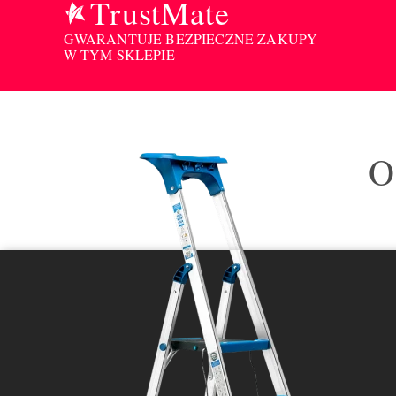
TrustMate
GWARANTUJE BEZPIECZNE ZAKUPY
W TYM SKLEPIE
O