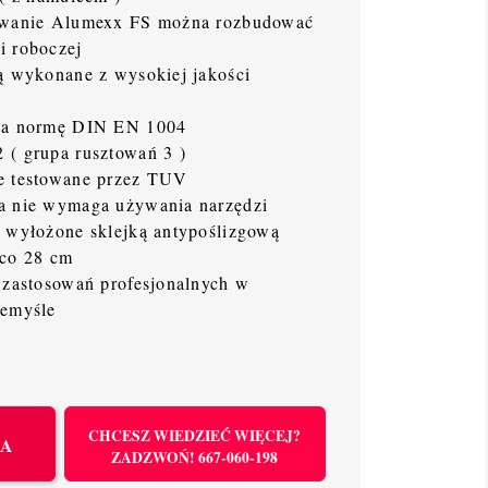
towanie Alumexx FS można rozbudować
i roboczej
ą wykonane z wysokiej jakości
nia normę DIN EN 1004
 ( grupa rusztowań 3 )
e testowane przez TUV
a nie wymaga używania narzędzi
ą wyłożone sklejką antypoślizgową
 co 28 cm
 zastosowań profesjonalnych w
zemyśle
CHCESZ WIEDZIEĆ WIĘCEJ?
KA
ZADZWOŃ! 667-060-198