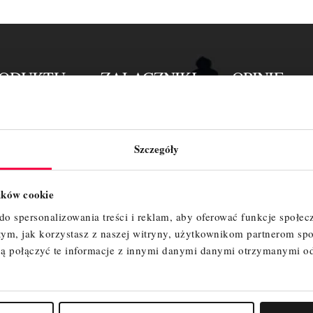
RODUKTU
ZAŁĄCZNIKI
OPINIE
Szczegóły
lików cookie
o spersonalizowania treści i reklam, aby oferować funkcje społec
 tym, jak korzystasz z naszej witryny, użytkownikom partnerom 
ą połączyć te informacje z innymi danymi danymi otrzymanymi o
z regulacji – 4 szt.