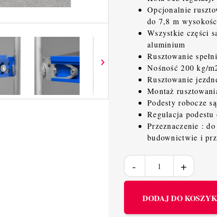
Opcjonalnie rusz
do 7,8 m wysokośc
Wszystkie części s
aluminium
Rusztowanie speł

Nośność 200 kg/m2
Rusztowanie jezdn
Montaż rusztowani
Podesty robocze s
Regulacja podestu
Przeznaczenie : do
budownictwie i pr
DODAJ DO KOSZY