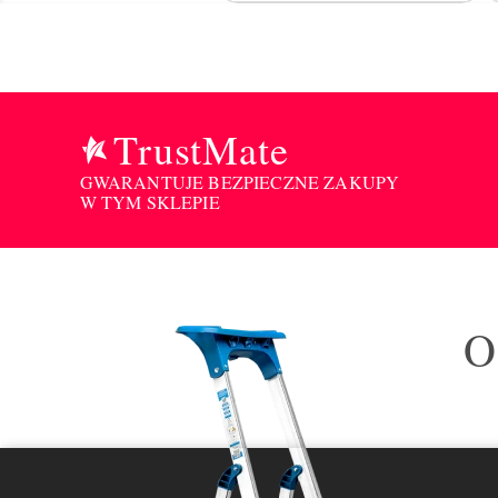
TrustMate
GWARANTUJE BEZPIECZNE ZAKUPY
W TYM SKLEPIE
O