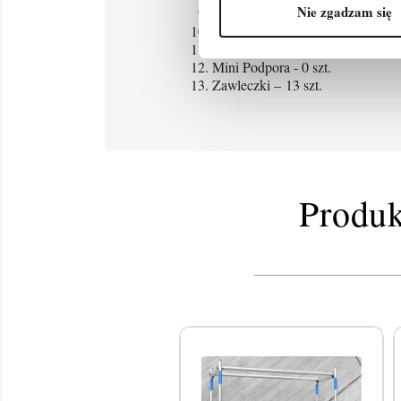
Nie zgadzam się
Stężenie ukośne – 3 szt.
Zestaw Burt – 1 szt.
Podpora 2m teleskopowa – 2 szt.
Mini Podpora - 0 szt.
Zawleczki – 13 szt.
Produk