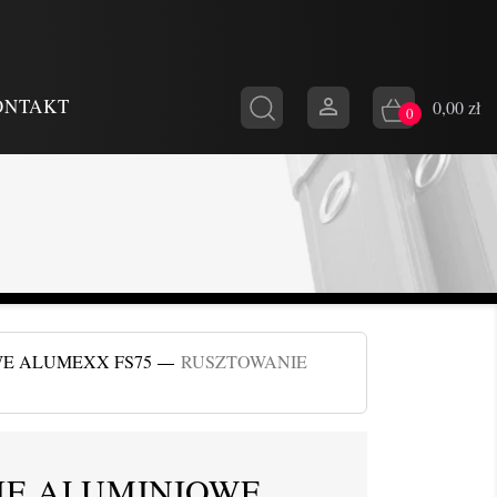

ONTAKT
0,00 zł
0
E ALUMEXX FS75
RUSZTOWANIE
IE ALUMINIOWE