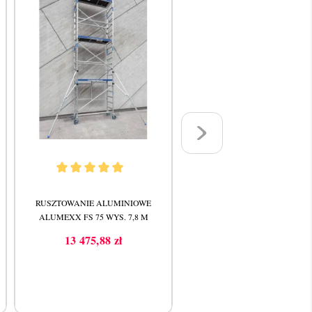
RUSZTOWANIE ALUMINIOWE
RUSZTOWANIE ALUMINIOW
ALUMEXX FS 75 WYS. 7,8 M
ALUMEXX FS 75 WYS. 3,8 
13 475,88 zł
3 487,05 zł
Cena
Cena