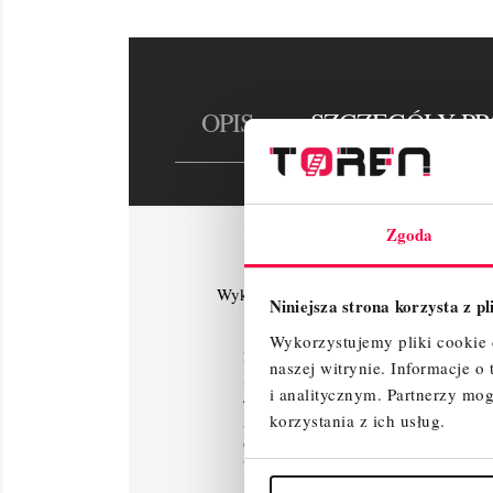
OPIS
SZCZEGÓŁY P
Zgoda
Wykaz elementów :
Niniejsza strona korzysta z p
Rama przegubowa – 1 szt.
Wykorzystujemy pliki cookie d
Rama 2m 7-szczeblowa – 2 szt.
naszej witrynie.
Informacje o
Rama poręczowa – 2 szt.
i analitycznym.
Partnerzy mog
Podest z klapą – 2 szt.
Podest bez klapy - 0 szt.
korzystania z ich usług.
Poręcz podwójna – 0 szt.
Koło jezdne 125mm z hamulcem be
Stężenie poziome – 7 szt.