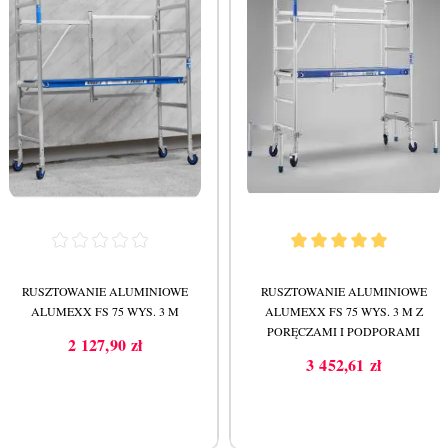
RUSZTOWANIE ALUMINIOWE
RUSZTOWANIE ALUMINIOWE
ALUMEXX FS 75 WYS. 3 M
ALUMEXX FS 75 WYS. 3 M Z
PORĘCZAMI I PODPORAMI
2 127,90 zł
Cena
3 452,61 zł
Cena