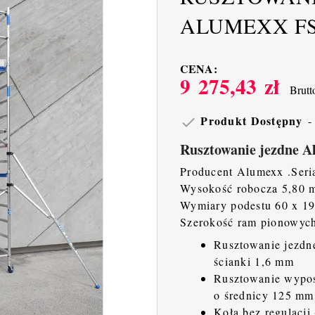
ALUMEXX FS 
CENA:
9 275,43 zł
Brutt
Produkt Dostępny

Rusztowanie jezdne 
Producent Alumexx .Seri
Wysokość robocza 5,80 m
Wymiary podestu 60 x 1
Szerokość ram pionowych
Rusztowanie jezdn
ścianki 1,6 mm
Rusztowanie wyposa
o średnicy 125 mm
Koła bez regulacji