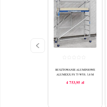
RUSZTOWANIE ALUMINIOWE
RUSZTOWANIE ALUMINIOWE
ALUMEXX ALX 75 WYS. 3 M
ALUMEXX FS 75 WYS. 3,8 M
1 999,00 zł
4 753,95 zł
Cena
Cena