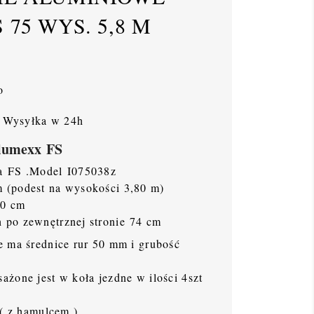
75 WYS. 5,8 M
o
Wysyłka w 24h
Alumexx FS
a FS .Model I075038z
 (podest na wysokości 3,80 m)
90 cm
 po zewnętrznej stronie 74 cm
e ma średnice rur 50 mm i grubość
żone jest w koła jezdne w ilości 4szt
 ( z hamulcem )