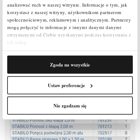
analizować ruch w naszej witrynie.
Informacje o tym, jak
Zmontowane rusztowanie można łatwo przemieszczać na
korzystasz z naszej witryny, użytkownikom partnerom
stabilizatorach jezdnych.
społecznościowym, reklamowym i analitycznym.
Partnerzy
mogą połączyć te informacje z innymi danymi danymi
Rolki jezdne z regulacją wysokości (Ø 200 mm) umożliwiają
użytkowanie na nierównym podłożu (zakres regulacji: 300 - 580 mm).
otrzymanymi od Ciebie uzyskanymi podczas korzystania z
ich usług.
Atestowane przez TÜV, nośność 200 kg/m² (grupa rusztowań 3)
według PN EN 1004-1.
Zgoda na wszystkie
Ustaw preferencje
Nie zgadzam się