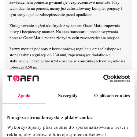
zawieszeniem pomostu gwarantuje bezpieczeństwo montażu. Przy
wchodzeniu na pomost, mamy już zainstalowany komplet poręczy i
tym samym pełne zabezpieczenie przed upadkiem.
Zintegrowanie stężeń ukośnych z systemem GuardMatic zapewnia
łatwy i bezpieczny montaż. Na czas transportu i przechowywania
poręcze GuardMatic można złożyć w celu zaoszczędzenia miejsca.
Łatwy montaż podpory z bezstopniową regulacją oraz teleskopową
stopą (zakres regulacji do 230 mm) zapewniające dodatkową
stabilizację i bezpieczne użytkowanie w konstrukcjach od wysokości
roboczej 8,50 m.
6-punktowe mocowanie poręczy zapewnia maksymalną stabilność na
wysokości.
Zgoda
Szczegóły
O plikach cookies
Unikalny, samoblokujący system połączeń zaciskowych KRAUSE
umożliwia łatwy, szybki i bezpieczny montaż i demontaż.
Nowoczesny i innowacyjny kształt stężeń ukośnych zapewnia
Niniejsza strona korzysta z plików cookie
maksymalną przestrzeń użytkową na pomoście.
Wykorzystujemy pliki cookie do spersonalizowania treści i
Maksymalna odległość pomiędzy kolejnymi pomostami wynosi 2 m
reklam, aby oferować funkcje społecznościowe i
zapewniając przy tym szybki i beznarzędziowy montaż.