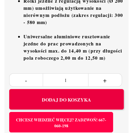
Rolki jezdne z regulacją wysokości (Ø 200
mm) umożliwiają użytkowanie na
nierównym podłożu (zakres regulacji: 300
- 580 mm)
Uniwersalne aluminiowe rusztowanie
jezdne do prac prowadzonych na
wysokości max. do 14,40 m (przy długości
pola roboczego 2,00 m do 12,50 m)
DODAJ DO KOSZYKA
CHCESZ WIEDZIEĆ WIĘCEJ? ZADZWOŃ! 667-
060-198