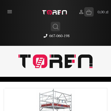


0,00 zł
667-060-198