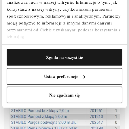
analizować ruch w naszej witrynie.
Informacje o tym, jak
korzystasz z naszej witryny, użytkownikom partnerom
Zmontowane rusztowanie można łatwo przemieszczać na
stabilizatorach jezdnych.
społecznościowym, reklamowym i analitycznym.
Partnerzy
mogą połączyć te informacje z innymi danymi danymi
Rolki jezdne z regulacją wysokości (Ø 200 mm) umożliwiają
otrzymanymi od Ciebie uzyskanymi podczas korzystania z
użytkowanie na nierównym podłożu (zakres regulacji: 300 - 580 mm).
ich usług.
Atestowane przez TÜV, nośność 200 kg/m² (grupa rusztowań 3)
według PN EN 1004-1.
Zgoda na wszystkie
Ustaw preferencje
Nie zgadzam się