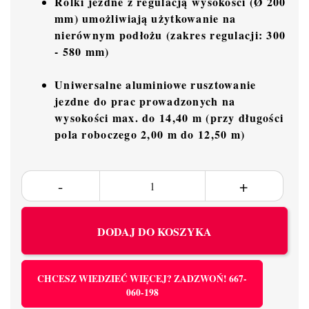
Rolki jezdne z regulacją wysokości (Ø 200
mm) umożliwiają użytkowanie na
nierównym podłożu (zakres regulacji: 300
- 580 mm)
Uniwersalne aluminiowe rusztowanie
jezdne do prac prowadzonych na
wysokości max. do 14,40 m (przy długości
pola roboczego 2,00 m do 12,50 m)
DODAJ DO KOSZYKA
CHCESZ WIEDZIEĆ WIĘCEJ? ZADZWOŃ! 667-
060-198