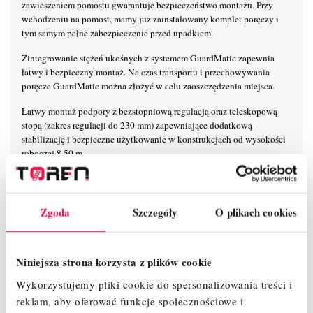
zawieszeniem pomostu gwarantuje bezpieczeństwo montażu. Przy
wchodzeniu na pomost, mamy już zainstalowany komplet poręczy i
tym samym pełne zabezpieczenie przed upadkiem.
Zintegrowanie stężeń ukośnych z systemem GuardMatic zapewnia
łatwy i bezpieczny montaż. Na czas transportu i przechowywania
poręcze GuardMatic można złożyć w celu zaoszczędzenia miejsca.
Łatwy montaż podpory z bezstopniową regulacją oraz teleskopową
stopą (zakres regulacji do 230 mm) zapewniające dodatkową
stabilizację i bezpieczne użytkowanie w konstrukcjach od wysokości
roboczej 8,50 m.
6-punktowe mocowanie poręczy zapewnia maksymalną stabilność na
wysokości.
Zgoda
Szczegóły
O plikach cookies
Unikalny, samoblokujący system połączeń zaciskowych KRAUSE
umożliwia łatwy, szybki i bezpieczny montaż i demontaż.
Nowoczesny i innowacyjny kształt stężeń ukośnych zapewnia
Niniejsza strona korzysta z plików cookie
maksymalną przestrzeń użytkową na pomoście.
Wykorzystujemy pliki cookie do spersonalizowania treści i
Maksymalna odległość pomiędzy kolejnymi pomostami wynosi 2 m
reklam, aby oferować funkcje społecznościowe i
zapewniając przy tym szybki i beznarzędziowy montaż.