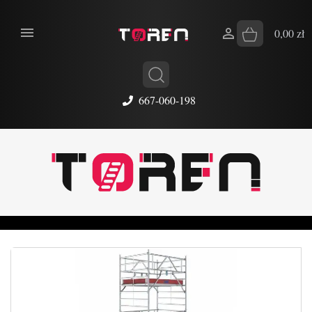


0,00 zł
667-060-198