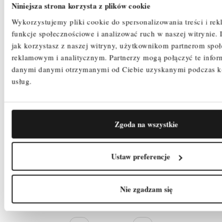
Niniejsza strona korzysta z plików cookie
Wykorzystujemy pliki cookie do spersonalizowania treści i re
funkcje społecznościowe i analizować ruch w naszej witrynie.
jak korzystasz z naszej witryny, użytkownikom partnerom spo
reklamowym i analitycznym.
Partnerzy mogą połączyć te infor
danymi danymi otrzymanymi od Ciebie uzyskanymi podczas ko
usług.
Zgoda na wszystkie
9 M )
AKSO PORĘCZ PODWÓJNA - 2,5 M
Ustaw preferencje
609,93 zł
Cena
Nie zgadzam się