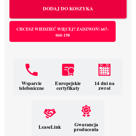
DODAJ DO KOSZYKA
CHCESZ WIEDZIEĆ WIĘCEJ? ZADZWOŃ! 667-
060-198
Wsparcie
Europejskie
14 dni na
telefoniczne
certyfikaty
zwrot
Gwarancja
LeaseLink
producenta