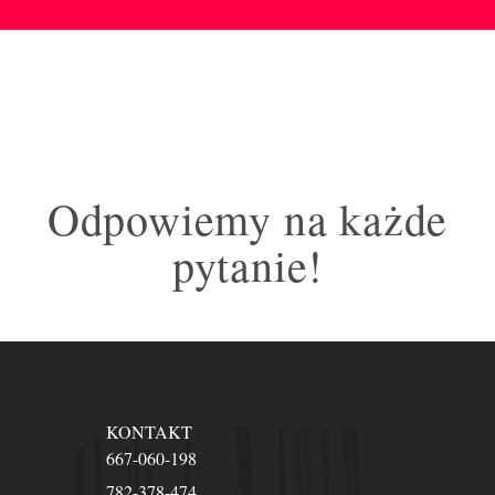
Odpowiemy na każde
pytanie!
KONTAKT
667-060-198
782-378-474