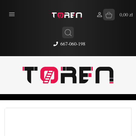


0,00 zł
667-060-198