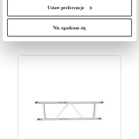
Produkty, które mogą Cię
Ustaw preferencje
zainteresować
Nie zgadzam się