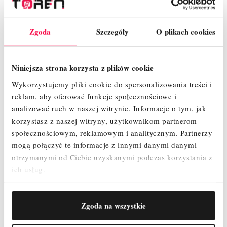
ZAŁĄCZNIKI
Zgoda
Szczegóły
O plikach cookies
OPINIE
Niniejsza strona korzysta z plików cookie
Wykorzystujemy pliki cookie do spersonalizowania treści i
reklam, aby oferować funkcje społecznościowe i
analizować ruch w naszej witrynie.
Informacje o tym, jak
korzystasz z naszej witryny, użytkownikom partnerom
społecznościowym, reklamowym i analitycznym.
Partnerzy
mogą połączyć te informacje z innymi danymi danymi
Indeks
010019
otrzymanymi od Ciebie uzyskanymi podczas korzystania z
ich usług.
W magazynie
998 Przedmioty
Zgoda na wszystkie