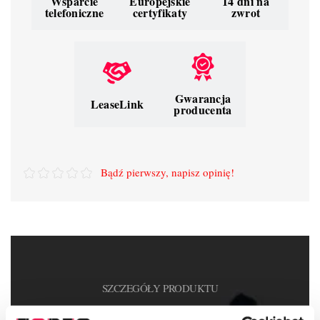
Wsparcie
Europejskie
14 dni na
telefoniczne
certyfikaty
zwrot
Gwarancja
LeaseLink
producenta
Bądź pierwszy, napisz opinię!
SZCZEGÓŁY PRODUKTU