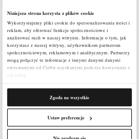
Niniejsza strona korzysta z plików cookie
Wykorzystujemy pliki cookie do spersonalizowania treści i
reklam, aby oferować funkcje społecznościowe i
analizować ruch w naszej witrynie.
Informacje o tym, jak
Indeks
StopkiPLS/Teles
korzystasz z naszej witryny, użytkownikom partnerom
W magazynie
992 Przedmioty
społecznościowym, reklamowym i analitycznym.
Partnerzy
mogą połączyć te informacje z innymi danymi danymi
otrzymanymi od Ciebie uzyskanymi podczas korzystania z
ich usług.
Produkty, które mogą Cię
zainteresować
Zgoda na wszystkie
Ustaw preferencje
Nie zgadzam się