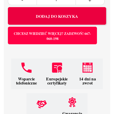
DODAJ DO KOSZYKA
CHCESZ WIEDZIEĆ WIĘCEJ? ZADZWOŃ! 667-
060-198
Wsparcie
Europejskie
14 dni na
telefoniczne
certyfikaty
zwrot
Gwarancja