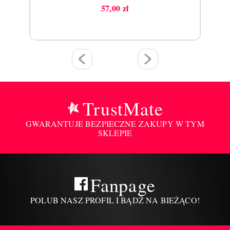
57,00 zł
Cena
TrustMate
GWARANTUJE BEZPIECZNE ZAKUPY W TYM
SKLEPIE
Fanpage
POLUB NASZ PROFIL I BĄDŹ NA BIEŻĄCO!