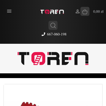


0,00 zł
667-060-198