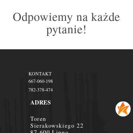
Odpowiemy na każde
pytanie!
KONTAKT
667-060-198
782-378-474
ADRES
Toren
Sierakowskiego 22
87-600 Lipno