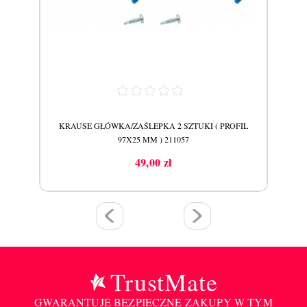
FIL
KRAUSE GŁÓWKA/ZAŚLEPKA 2 SZTUKI ( PROFIL
KRA
97X25 MM ) 211057
49,00 zł
Cena
TrustMate
GWARANTUJE BEZPIECZNE ZAKUPY W TYM