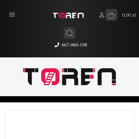


0,00 zł
667-060-198