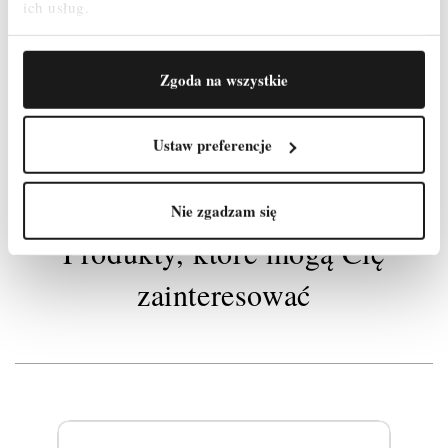
ich usług.
Zgoda na wszystkie
Indeks
201188
W magazynie
49 Przedmioty
Ustaw preferencje
Nie zgadzam się
Produkty, które mogą Cię
zainteresować