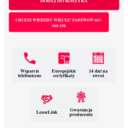
DODAJ DO KOSZYKA
CHCESZ WIEDZIEĆ WIĘCEJ? ZADZWOŃ! 667-
060-198
Wsparcie
Europejskie
14 dni na
telefoniczne
certyfikaty
zwrot
Gwarancja
LeaseLink
producenta