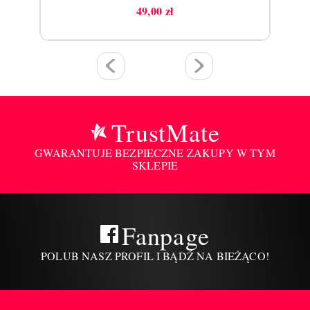
49,00 zł
Cena
TrustMate
GWARANTUJE BEZPIECZNE ZAKUPY W TYM
SKLEPIE
Fanpage
POLUB NASZ PROFIL I BĄDŹ NA BIEŻĄCO!