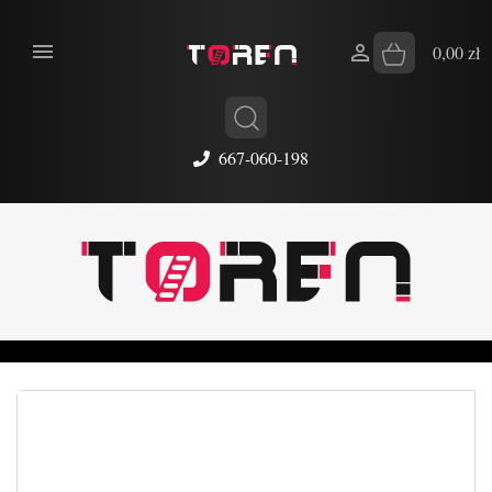


0,00 zł
667-060-198