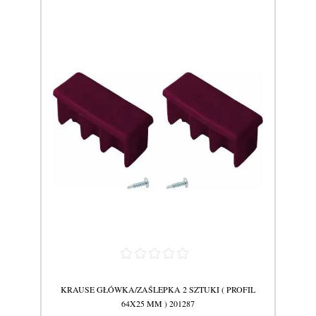
I (
KRAUSE GŁÓWKA/ZAŚLEPKA 2 SZTUKI ( PROFIL
KR
64X25 MM ) 201287