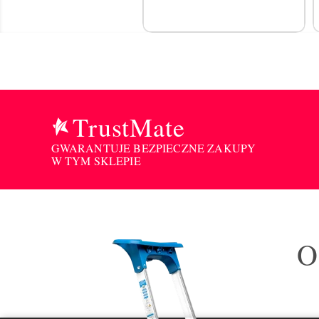
TrustMate
GWARANTUJE BEZPIECZNE ZAKUPY
W TYM SKLEPIE
O