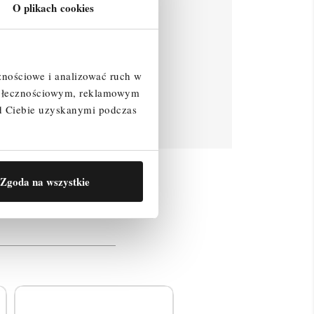
O plikach cookies
znościowe i analizować ruch w
społecznościowym, reklamowym
d Ciebie uzyskanymi podczas
Zgoda na wszystkie
resować