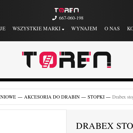
667-060-198
JE
WSZYSTKIE MARKI
WYNAJEM
O NAS
K
INIOWE
AKCESORIA DO DRABIN
STOPKI
Drabex sto
DRABEX STOP