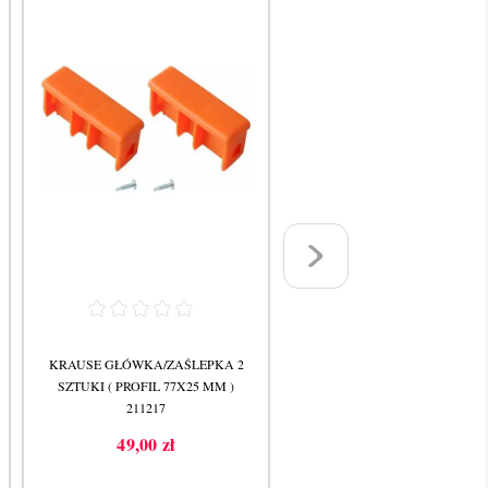
KRAUSE GŁÓWKA/ZAŚLEPKA 2
KRAUSE GŁÓWKA/ZAŚLEPKA
SZTUKI ( PROFIL 77X25 MM )
SZTUKI ( PROFIL 97X25 MM 
211217
211057
49,00 zł
49,00 zł
Cena
Cena