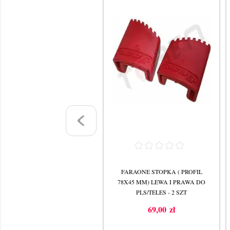
KRAUSE STOPKA
FARAONE STOPKA ( PROFIL
UKOMPONENTOWA 2 SZTUKI
78X45 MM) LEWA I PRAWA DO
 PROFIL 71,5X20 MM ) 201188
PLS/TELES - 2 SZT
52,00 zł
69,00 zł
Cena
Cena