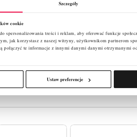
Szczegóły
lików cookie
o spersonalizowania treści i reklam, aby oferować funkcje społec
 tym, jak korzystasz z naszej witryny, użytkownikom partnerom 
ą połączyć te informacje z innymi danymi danymi otrzymanymi o
Ustaw preferencje
ty, które mogą Cię zainte