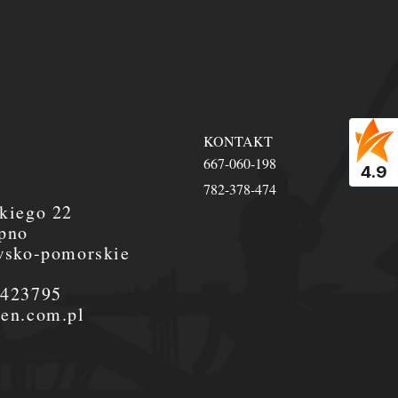
KONTAKT
667-060-198
4.9
782-378-474
kiego 22
pno
wsko-pomorskie
0423795
en.com.pl