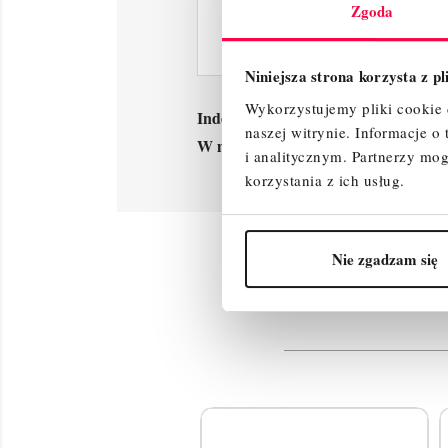
Zgoda
Niniejsza strona korzysta z p
Wykorzystujemy pliki cookie d
Indeks
Stopka1
naszej witrynie.
Informacje o
W magazynie
999 Przedmioty
i analitycznym.
Partnerzy mog
korzystania z ich usług.
Nie zgadzam się
Produk