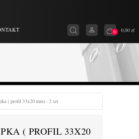

ONTAKT
0,00 zł
0
pka ( profil 33x20 mm) - 2 szt
KA ( PROFIL 33X20