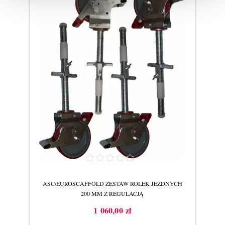
EU
ASC/EUROSCAFFOLD ZESTAW ROLEK JEZDNYCH
S
200 MM Z REGULACJĄ
1 060,00 zł
Cena