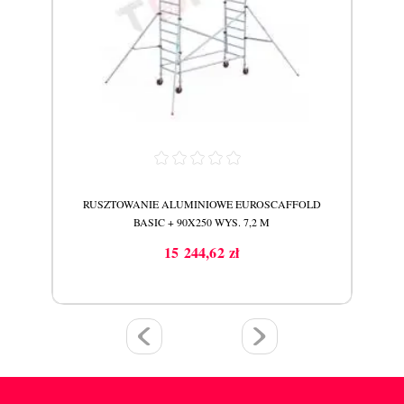
LD
RUSZTOWANIE ALUMINIOWE EUROSCAFFOLD
R
BASIC + 90X250 WYS. 7,2 M
15 244,62 zł
Cena