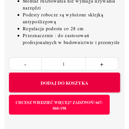
Montaż rusztowania nie wymaga używania
narzędzi
Podesty robocze są wyłożone sklejką
antypoślizgową
Regulacja podestu co 28 cm
Przeznaczenie : do zastosowań
profesjonalnych w budownictwie i przemyśle
DODAJ DO KOSZYKA
CHCESZ WIEDZIEĆ WIĘCEJ? ZADZWOŃ! 667-
060-198