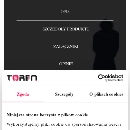
OPIS
SZCZEGÓŁY PRODUKTU
ZAŁĄCZNIKI
OPINIE
Zgoda
Szczegóły
O plikach cookies
Wykaz elementów :
Rama 2m - 4 szt.
Niniejsza strona korzysta z plików cookie
Rama 1m - 0 szt.
Wykorzystujemy pliki cookie do spersonalizowania treści i
Podest z klapą – 2 szt.