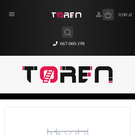


0,00 zł
667-060-198