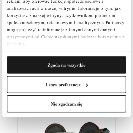
Koło jezdne 200 mm z hamulcem i regulacją – 4 szt.
reklam, aby oferować funkcje społecznościowe i
Stężenie poziome – 2 szt.
analizować ruch w naszej witrynie.
Informacje o tym, jak
Stężenie ukośne – 2 szt.
korzystasz z naszej witryny, użytkownikom partnerom
Poręcz wyprzedzająca - 2 szt.
społecznościowym, reklamowym i analitycznym.
Partnerzy
Zestaw Burt – 1 szt.
mogą połączyć te informacje z innymi danymi danymi
Zawleczki – 4 szt.
Podpora teleskopowa 2m - 4 szt.
otrzymanymi od Ciebie uzyskanymi podczas korzystania z
ich usług.
Zgoda na wszystkie
Produkty powiązane
Ustaw preferencje
Nie zgadzam się