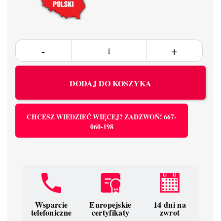
DODAJ DO KOSZYKA
CHCESZ WIEDZIEĆ WIĘCEJ? ZADZWOŃ! 667-
060-198
Wsparcie
Europejskie
14 dni na
telefoniczne
certyfikaty
zwrot