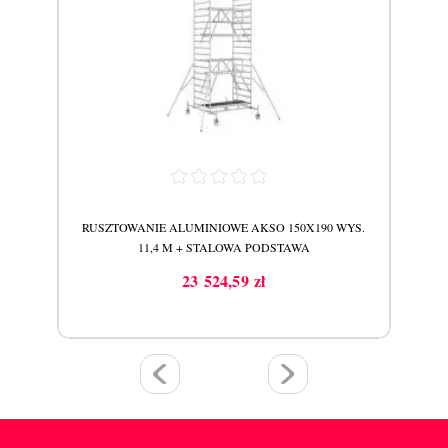
WYS.
RUSZTOWANIE ALUMINIOWE AKSO 150X190 WYS.
RUS
11,4 M + STALOWA PODSTAWA
23 524,59 zł
Cena