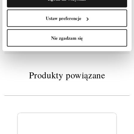
Zestaw Burt – 1 szt.
Stężenie podstawy stalowe - 2 szt.
Stabilizator jezdny stalowy - 2 szt.
Ustaw preferencje
Stopa ocynkowana bez regulacji - 4 szt.
Zawleczki – 18 szt.
Waga około 317 kg
Nie zgadzam się
Produkty powiązane