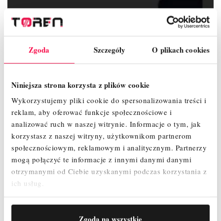
ZAŁĄCZNIKI
Zgoda
Szczegóły
O plikach cookies
OPINIE
Niniejsza strona korzysta z plików cookie
Wykorzystujemy pliki cookie do spersonalizowania treści i
reklam, aby oferować funkcje społecznościowe i
Wykaz elementów :
analizować ruch w naszej witrynie.
Informacje o tym, jak
Koło jezdne 200 mm z hamulcem i regulacją – 4 szt.
korzystasz z naszej witryny, użytkownikom partnerom
Podest z klapą – 4 szt.
społecznościowym, reklamowym i analitycznym.
Partnerzy
Podest bez klapy - 1 szt.
mogą połączyć te informacje z innymi danymi danymi
Rama 2m ( 8 szczebli ) - 7 szt.
otrzymanymi od Ciebie uzyskanymi podczas korzystania z
Rama 1m (4 szczeble ) - 2 szt.
Poręcz wyprzedzająca - 8 szt.
ich usług.
Stężenie poziome – 0 szt.
Stężenie ukośne – 0 szt.
Podpora teleskopowa 2,4 m - 4 szt.
Zgoda na wszystkie