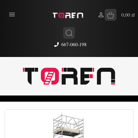


0,00 zł
667-060-198