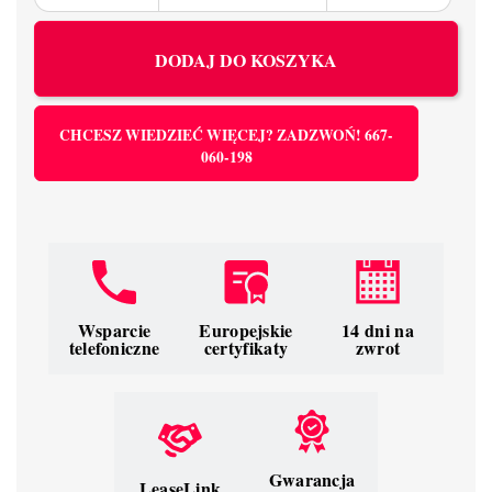
DODAJ DO KOSZYKA
CHCESZ WIEDZIEĆ WIĘCEJ? ZADZWOŃ! 667-
060-198
Wsparcie
Europejskie
14 dni na
telefoniczne
certyfikaty
zwrot
Gwarancja
LeaseLink