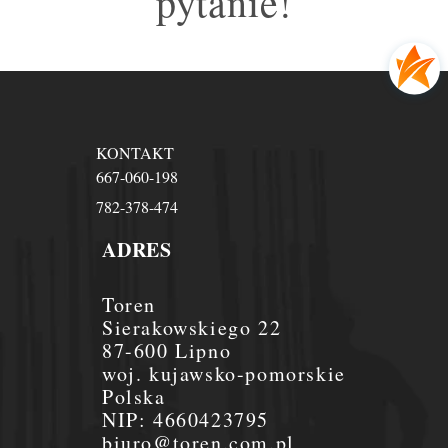
pytanie!
KONTAKT
667-060-198
782-378-474
ADRES
Toren
Sierakowskiego 22
87-600 Lipno
woj. kujawsko-pomorskie
Polska
NIP:
4660423795
biuro@toren.com.pl