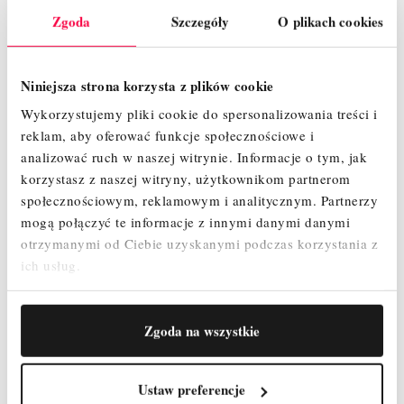
Zgoda
Szczegóły
O plikach cookies
Niniejsza strona korzysta z plików cookie
Wykaz elementów :
Wykorzystujemy pliki cookie do spersonalizowania treści i
reklam, aby oferować funkcje społecznościowe i
Koło jezdne 200 mm z hamulcem i regulacją – 4 szt.
analizować ruch w naszej witrynie.
Informacje o tym, jak
Podest z klapą – 2 szt.
Podest bez klapy - 1 szt.
korzystasz z naszej witryny, użytkownikom partnerom
Rama 2m ( 8 szczebli ) - 3 szt.
społecznościowym, reklamowym i analitycznym.
Partnerzy
Rama 1m (4 szczeble ) - 2 szt.
mogą połączyć te informacje z innymi danymi danymi
Poręcz wyprzedzająca - 4 szt.
otrzymanymi od Ciebie uzyskanymi podczas korzystania z
Stężenie poziome – 1 szt.
ich usług.
Stężenie ukośne – 0 szt.
Podpora teleskopowa 2,4 m - 4 szt.
Zestaw Burt – 1 szt.
Stopa ocynkowana bez regulacji - 4 szt.
Zgoda na wszystkie
Zawleczki – 10 szt.
Waga około 173 kg
Ustaw preferencje