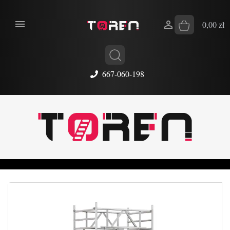


0,00 zł
667-060-198