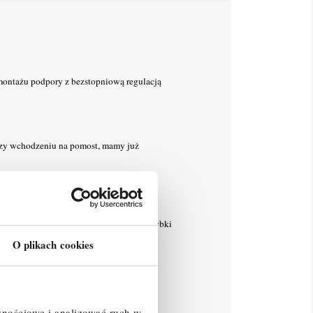
montażu podpory z bezstopniową regulacją
rzy wchodzeniu na pomost, mamy już
wania poręcze GuardMatic można złożyć w
aciskowych KRAUSE umożliwia łatwy, szybki
O plikach cookies
znościowe i analizować ruch w
m).