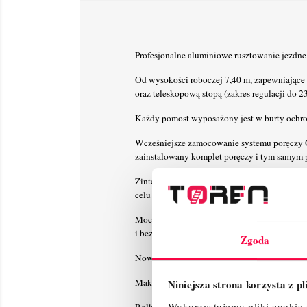
Profesjonalne aluminiowe rusztowanie jezdne
Od wysokości roboczej 7,40 m, zapewniające 
oraz teleskopową stopą (zakres regulacji do 2
Każdy pomost wyposażony jest w burty ochr
Wcześniejsze zamocowanie systemu poręczy 
zainstalowany komplet poręczy i tym samym 
Zintegrowanie stężeń ukośnych z systemem G
celu zaoszczędzenia miejsca.
Mocowanie poręczy 6-punktowe zapewnia mak
i bezpieczny montaż i demontaż.
Zgoda
Nowoczesny i innowacyjny kształt stężeń uk
Maksymalna odległość pomiędzy kolejnymi p
Niniejsza strona korzysta z p
Wykorzystujemy pliki cookie d
Rolki jezdne z regulacją wysokości (Ø 150 m