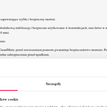
 zapewniające szybki i bezpieczny montaż.
dodatkową stabilizację i bezpieczne użytkowanie w konstrukcjach, oraz łatwe w 
30 mm).
onne.
GuardMatic przed zawieszeniem pomostu gwarantuje bezpieczeństwo montażu. P
pełne zabezpieczenie przed upadkiem.
uardMatic zapewnia łatwy i bezpieczny montaż. Na czas transportu i przechowy
symalną stabilność na wysokości. Unikalny, samoblokujący system połączeń z
Szczegóły
ośnych zapewnia maksymalną przestrzeń użytkową na pomoście.
omostami wynosi 2 m zapewniając przy tym szybki i beznarzędziowy montaż.
lików cookie
o spersonalizowania treści i reklam, aby oferować funkcje społec
m) umożliwiają użytkowanie na nierównym podłożu (zakres regulacji: 220 - 335 m