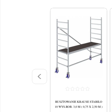
SZTOWANIE KRAUSE STABILO
RUSZTOWANIE KRAUSE STABILO
WYS.ROB. 5,4 M ( 0,75 X 2,50 M )
10 WYS.ROB. 3,0 M ( 0,75 X 2,50 M )