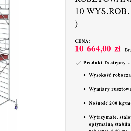
10 WYS.ROB. 6
)
CENA:
10 664,00 zł
Bru
Produkt Dostępny

Wysokość robocza
Wymiary rusztowa
Nośność 200 kg/m
Wytrzymałe, stalo
optymalną stabiln
roboczej 4,40 m)