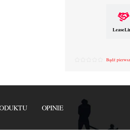
LeaseLi
Bądź pierwsz
RODUKTU
OPINIE