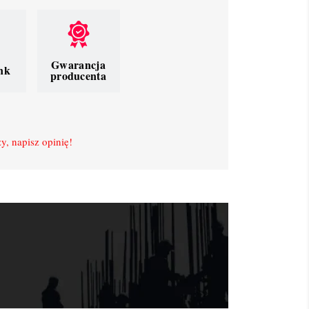
Gwarancja
nk
producenta
y, napisz opinię!