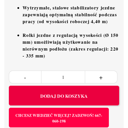
Wytrzymałe, stalowe stabilizatory jezdne
zapewniają optymalną stabilność podczas
pracy (od wysokości roboczej 4,40 m)
Rolki jezdne z regulacją wysokości (Ø 150
mm) umożliwiają użytkowanie na
nierównym podłożu (zakres regulacji: 220
- 335 mm)
DODAJ DO KOSZYKA
CHCESZ WIEDZIEĆ WIĘCEJ? ZADZWOŃ! 667-
060-198