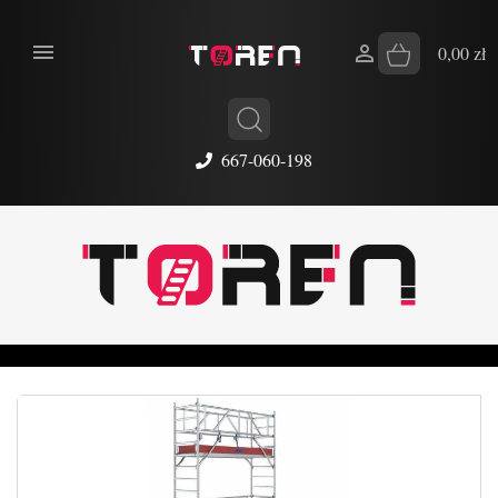


0,00 zł
667-060-198