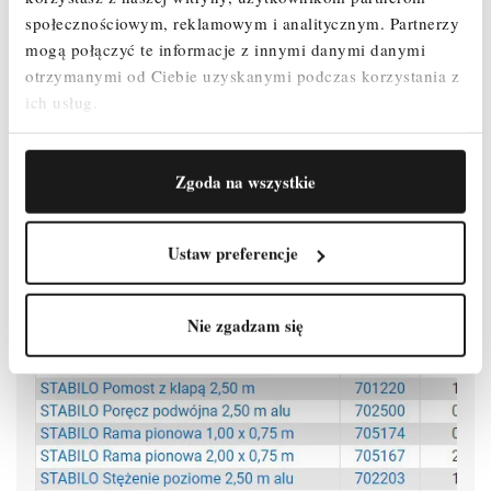
użytkowanie na nierównym podłożu (zakres regulacji: 220 - 335 mm).
społecznościowym, reklamowym i analitycznym.
Partnerzy
mogą połączyć te informacje z innymi danymi danymi
Atestowane przez TÜV, nośność 200 kg/m² (grupa rusztowań 3)
otrzymanymi od Ciebie uzyskanymi podczas korzystania z
według PN EN 1004-1.
ich usług.
Zgoda na wszystkie
Ustaw preferencje
Nie zgadzam się