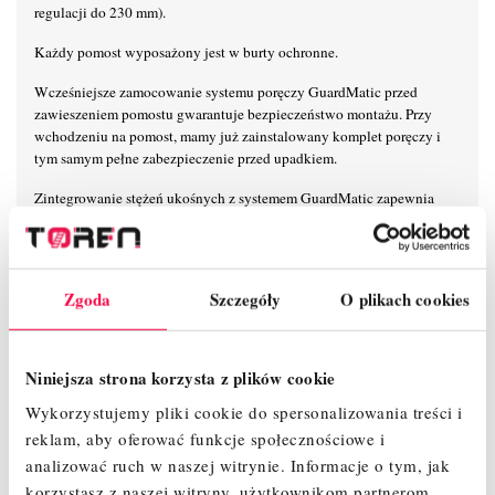
regulacji do 230 mm).
Każdy pomost wyposażony jest w burty ochronne.
Wcześniejsze zamocowanie systemu poręczy GuardMatic przed
zawieszeniem pomostu gwarantuje bezpieczeństwo montażu. Przy
wchodzeniu na pomost, mamy już zainstalowany komplet poręczy i
tym samym pełne zabezpieczenie przed upadkiem.
Zintegrowanie stężeń ukośnych z systemem GuardMatic zapewnia
łatwy i bezpieczny montaż. Na czas transportu i przechowywania
poręcze GuardMatic można złożyć w celu zaoszczędzenia miejsca.
Mocowanie poręczy 6-punktowe zapewnia maksymalną stabilność na
Zgoda
Szczegóły
O plikach cookies
wysokości. Unikalny, samoblokujący system połączeń zaciskowych
KRAUSE umożliwia łatwy, szybki i bezpieczny montaż i demontaż.
Nowoczesny i innowacyjny kształt stężeń ukośnych zapewnia
Niniejsza strona korzysta z plików cookie
maksymalną przestrzeń użytkową na pomoście.
Wykorzystujemy pliki cookie do spersonalizowania treści i
Maksymalna odległość pomiędzy kolejnymi pomostami wynosi 2 m
reklam, aby oferować funkcje społecznościowe i
zapewniając przy tym szybki i beznarzędziowy montaż.
analizować ruch w naszej witrynie.
Informacje o tym, jak
Rolki jezdne z regulacją wysokości (Ø 150 mm) umożliwiają
korzystasz z naszej witryny, użytkownikom partnerom