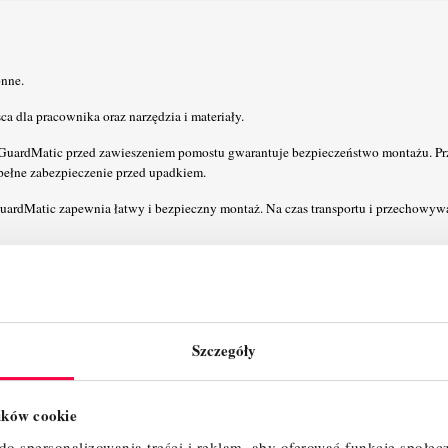
onne.
a dla pracownika oraz narzędzia i materiały.
GuardMatic przed zawieszeniem pomostu gwarantuje bezpieczeństwo montażu. P
pełne zabezpieczenie przed upadkiem.
uardMatic zapewnia łatwy i bezpieczny montaż. Na czas transportu i przechowy
ją oraz teleskopową stopą (zakres regulacji do 230 mm) zapewniające dodatkową 
symalną stabilność na wysokości.
ciskowych KRAUSE umożliwia łatwy, szybki i bezpieczny montaż i demontaż.
Szczegóły
ośnych zapewnia maksymalną przestrzeń użytkową na pomoście.
omostami wynosi 2 m zapewniając przy tym szybki i beznarzędziowy montaż.
lików cookie
m) umożliwiają użytkowanie na nierównym podłożu (zakres regulacji: 300 - 580 m
o spersonalizowania treści i reklam, aby oferować funkcje społec