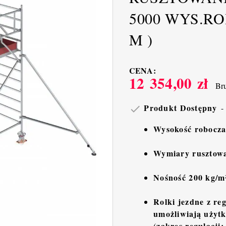
5000 WYS.ROB
M )
CENA:
12 354,00 zł
Bru
Produkt Dostępny

Wysokość robocza
Wymiary rusztowa
Nośność 200 kg/m
Rolki jezdne z re
umożliwiają użyt
(zakres regulacji