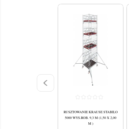
SZTOWANIE KRAUSE STABILO
RUSZTOWANIE KRAUSE STABILO
00 WYS.ROB. 7,3 M (1,50 X 2,00
5000 WYS.ROB. 9,3 M (1,50 X 2,00
M )
M )