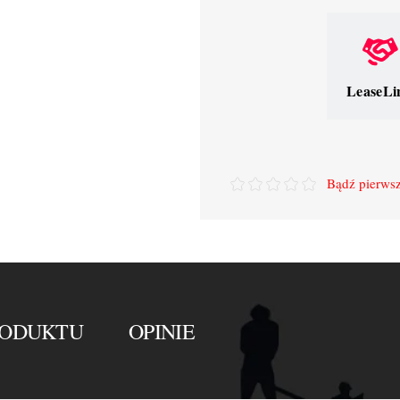
LeaseLi
Bądź pierwsz
RODUKTU
OPINIE