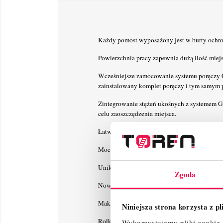
Każdy pomost wyposażony jest w burty ochr
Powierzchnia pracy zapewnia dużą ilość miejsc
Wcześniejsze zamocowanie systemu poręczy 
zainstalowany komplet poręczy i tym samym 
Zintegrowanie stężeń ukośnych z systemem G
celu zaoszczędzenia miejsca.
Łatwy montaż podpory z bezstopniową regulac
Mocowanie poręczy 6-punktowe zapewnia mak
Unikalny, samoblokujący system połączeń za
Zgoda
Nowoczesny i innowacyjny kształt stężeń uk
Maksymalna odległość pomiędzy kolejnymi p
Niniejsza strona korzysta z p
Rolki jezdne z regulacją wysokości (Ø 200 m
Wykorzystujemy pliki cookie d