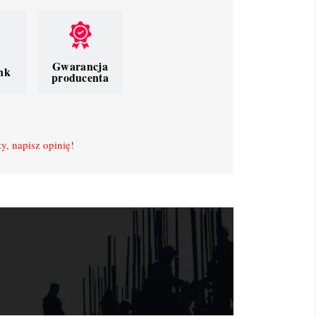
Gwarancja
nk
producenta
y, napisz opinię!