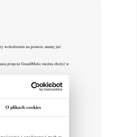
rzy wchodzeniu na pomost, mamy już
wania poręcze GuardMatic można złożyć w
stabilizację i bezpieczne użytkowanie.
O plikach cookies
m).
znościowe i analizować ruch w