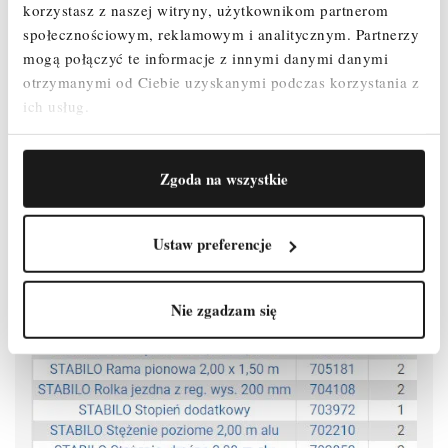
korzystasz z naszej witryny, użytkownikom partnerom
Rolki jezdne z regulacją wysokości (Ø 200 mm) umożliwiają
użytkowanie na nierównym podłożu (zakres regulacji: 300 - 580 mm).
społecznościowym, reklamowym i analitycznym.
Partnerzy
mogą połączyć te informacje z innymi danymi danymi
Atestowane przez TÜV, nośność 200 kg/m² (grupa rusztowań 3)
otrzymanymi od Ciebie uzyskanymi podczas korzystania z
według PN EN 1004-1.
ich usług.
Zgoda na wszystkie
Ustaw preferencje
Nie zgadzam się