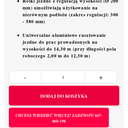
Rolki jezdne z regulacją wysokości (Ø 200
mm) umożliwiają użytkowanie na
nierównym podłożu (zakres regulacji: 300
- 580 mm)
Uniwersalne aluminiowe rusztowanie
jezdne do prac prowadzonych na
wysokości do 14,30 m (przy długości pola
roboczego 2,00 m do 12,30 m)
DODAJ DO KOSZYKA
CHCESZ WIEDZIEĆ WIĘCEJ? ZADZWOŃ! 667-
060-198