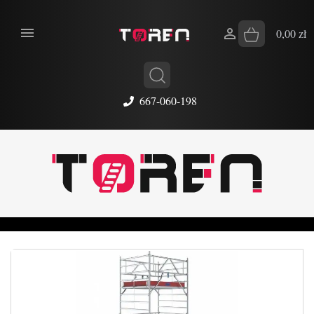


0,00 zł
667-060-198