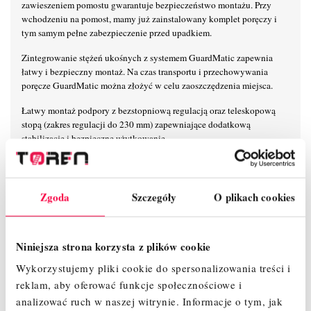
zawieszeniem pomostu gwarantuje bezpieczeństwo montażu. Przy
wchodzeniu na pomost, mamy już zainstalowany komplet poręczy i
tym samym pełne zabezpieczenie przed upadkiem.
Zintegrowanie stężeń ukośnych z systemem GuardMatic zapewnia
łatwy i bezpieczny montaż. Na czas transportu i przechowywania
poręcze GuardMatic można złożyć w celu zaoszczędzenia miejsca.
Łatwy montaż podpory z bezstopniową regulacją oraz teleskopową
stopą (zakres regulacji do 230 mm) zapewniające dodatkową
stabilizację i bezpieczne użytkowanie.
Mocowanie poręczy 6-punktowe zapewnia maksymalną stabilność na
wysokości.
Zgoda
Szczegóły
O plikach cookies
Unikalny, samoblokujący system połączeń zaciskowych KRAUSE
umożliwia łatwy, szybki i bezpieczny montaż i demontaż.
Nowoczesny i innowacyjny kształt stężeń ukośnych zapewnia
Niniejsza strona korzysta z plików cookie
maksymalną przestrzeń użytkową na pomoście.
Wykorzystujemy pliki cookie do spersonalizowania treści i
Maksymalna odległość pomiędzy kolejnymi pomostami wynosi 2 m
reklam, aby oferować funkcje społecznościowe i
zapewniając przy tym szybki i beznarzędziowy montaż.
analizować ruch w naszej witrynie.
Informacje o tym, jak