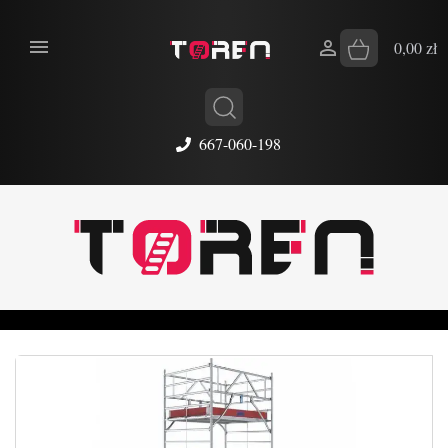


0,00 zł
667-060-198