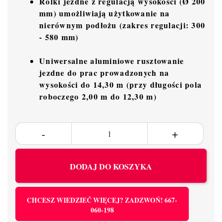
Rolki jezdne z regulacją wysokości (Ø 200
mm) umożliwiają użytkowanie na
nierównym podłożu (zakres regulacji: 300
- 580 mm)
Uniwersalne aluminiowe rusztowanie
jezdne do prac prowadzonych na
wysokości do 14,30 m (przy długości pola
roboczego 2,00 m do 12,30 m)
DODAJ DO KOSZYKA
CHCESZ WIEDZIEĆ WIĘCEJ? ZADZWOŃ! 667-
060-198