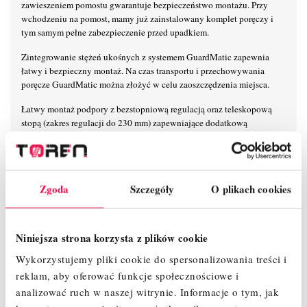
zawieszeniem pomostu gwarantuje bezpieczeństwo montażu. Przy
wchodzeniu na pomost, mamy już zainstalowany komplet poręczy i
tym samym pełne zabezpieczenie przed upadkiem.
Zintegrowanie stężeń ukośnych z systemem GuardMatic zapewnia
łatwy i bezpieczny montaż. Na czas transportu i przechowywania
poręcze GuardMatic można złożyć w celu zaoszczędzenia miejsca.
Łatwy montaż podpory z bezstopniową regulacją oraz teleskopową
stopą (zakres regulacji do 230 mm) zapewniające dodatkową
stabilizację i bezpieczne użytkowanie.
Mocowanie poręczy 6-punktowe zapewnia maksymalną stabilność na
wysokości.
Zgoda
Szczegóły
O plikach cookies
Unikalny, samoblokujący system połączeń zaciskowych KRAUSE
umożliwia łatwy, szybki i bezpieczny montaż i demontaż.
Niniejsza strona korzysta z plików cookie
Nowoczesny i innowacyjny kształt stężeń ukośnych zapewnia
maksymalną przestrzeń użytkową na pomoście.
Wykorzystujemy pliki cookie do spersonalizowania treści i
reklam, aby oferować funkcje społecznościowe i
Maksymalna odległość pomiędzy kolejnymi pomostami wynosi 2 m
zapewniając przy tym szybki i beznarzędziowy montaż.
analizować ruch w naszej witrynie.
Informacje o tym, jak