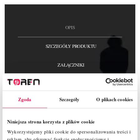
OPIS
SZCZEGÓŁY PRODUKTU
ZAŁĄCZNIKI
OPINIE
Zgoda
Szczegóły
O plikach cookies
Niniejsza strona korzysta z plików cookie
Wykaz elementów :
Wykorzystujemy pliki cookie do spersonalizowania treści i
Rama przegubowa ( 7 szczeblowa ) – 1 szt.
reklam, aby oferować funkcje społecznościowe i