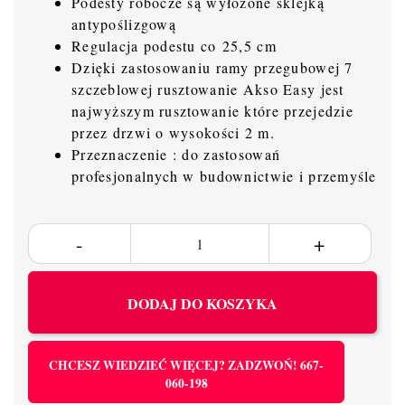
Podesty robocze są wyłożone sklejką
antypoślizgową
Regulacja podestu co 25,5 cm
Dzięki zastosowaniu ramy przegubowej 7
szczeblowej rusztowanie Akso Easy jest
najwyższym rusztowanie które przejedzie
przez drzwi o wysokości 2 m.
Przeznaczenie : do zastosowań
profesjonalnych w budownictwie i przemyśle
DODAJ DO KOSZYKA
CHCESZ WIEDZIEĆ WIĘCEJ? ZADZWOŃ! 667-
060-198