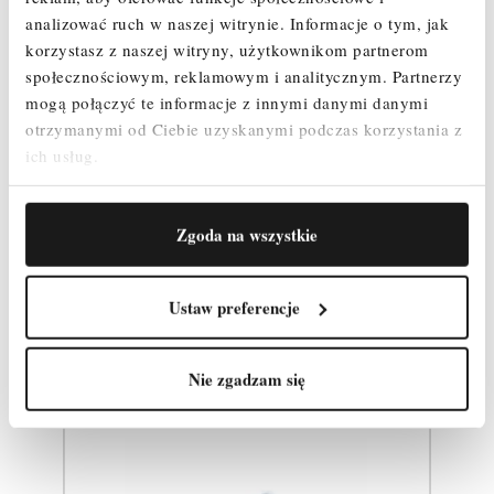
Podest z klapy – 1 szt.
analizować ruch w naszej witrynie.
Informacje o tym, jak
Koło jezdne 125mm z hamulcem bez regulacji – 4 szt.
korzystasz z naszej witryny, użytkownikom partnerom
Zawleczki – 4 szt.
społecznościowym, reklamowym i analitycznym.
Partnerzy
Stężenie poziome - 2 szt.
mogą połączyć te informacje z innymi danymi danymi
Waga około 44 kg
otrzymanymi od Ciebie uzyskanymi podczas korzystania z
ich usług.
Zgoda na wszystkie
Produkty powiązane
Ustaw preferencje
Nie zgadzam się