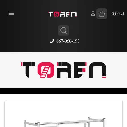


0,00 zł
667-060-198