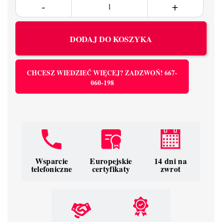
DODAJ DO KOSZYKA
CHCESZ WIEDZIEĆ WIĘCEJ? ZADZWOŃ! 667-
060-198
Wsparcie
Europejskie
14 dni na
telefoniczne
certyfikaty
zwrot