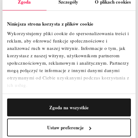
Zgoda
Szczegóły
O plikach cookies
OPINIE
Niniejsza strona korzysta z plików cookie
Wykorzystujemy pliki cookie do spersonalizowania treści i
reklam, aby oferować funkcje społecznościowe i
Wykaz elementów :
analizować ruch w naszej witrynie.
Informacje o tym, jak
Koło jezdne 200 mm z hamulcem i regulacją – 4 szt.
korzystasz z naszej witryny, użytkownikom partnerom
Podest z klapą – 2 szt.
społecznościowym, reklamowym i analitycznym.
Partnerzy
Rama 2m ( 8 szczebli ) - 4 szt.
mogą połączyć te informacje z innymi danymi danymi
Rama 1m (4 szczeble ) - 2 szt.
otrzymanymi od Ciebie uzyskanymi podczas korzystania z
Poręcz wyprzedzająca - 4 szt.
ich usług.
Stężenie poziome – 2 szt.
Stężenie ukośne – 2 szt.
Podpora teleskopowa 2,4 m - 4 szt.
Zestaw Burt – 1 szt.
Zgoda na wszystkie
Stopa ocynkowana bez regulacji - 4 szt.
Zawleczki – 12 szt.
Ustaw preferencje