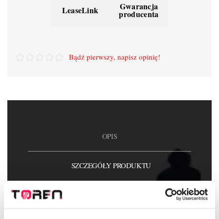
Gwarancja
LeaseLink
producenta
Bądź pierwszy, napisz opinię!
OPIS
SZCZEGÓŁY PRODUKTU
ZAŁĄCZNIKI