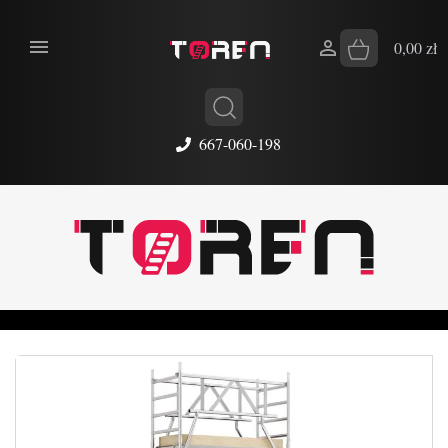


0,00 zł
667-060-198